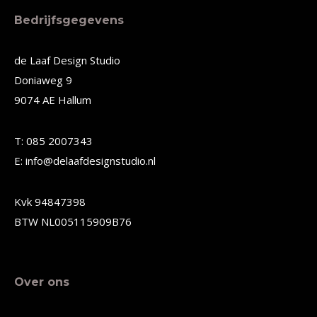
meerdere
Bedrijfsgegevens
variaties.
Deze
de Laaf Design Studio
Doniaweg 9
optie
9074 AE Hallum
kan
gekozen
T: 085 2007343
worden
E: info@delaafdesignstudio.nl
op
de
Kvk 94847398
productpagina
BTW NL005115909B76
Over ons