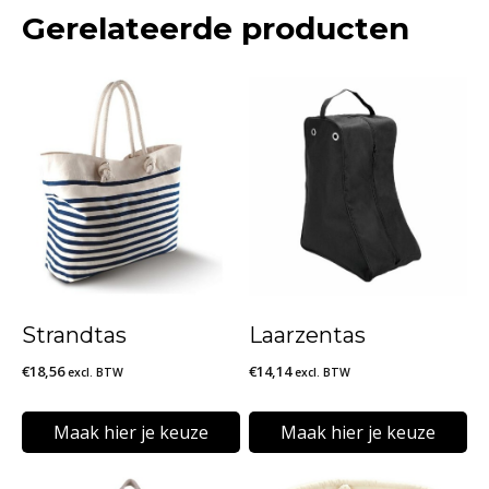
Gerelateerde producten
Strandtas
Laarzentas
€
18,56
€
14,14
excl. BTW
excl. BTW
Maak hier je keuze
Maak hier je keuze
Dit
Dit