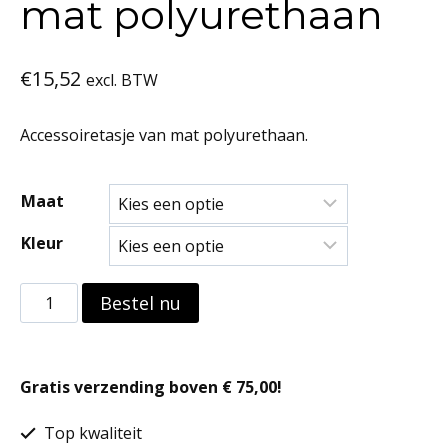
mat polyurethaan
€
15,52
excl. BTW
Accessoiretasje van mat polyurethaan.
Maat
Kleur
Accessoiretasje
Bestel nu
van
mat
Gratis verzending boven € 75,00!
polyurethaan
aantal
Top kwaliteit