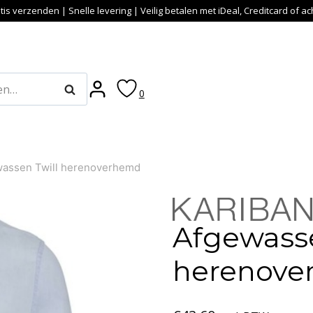
tis verzenden | Snelle levering | Veilig betalen met iDeal, Creditcard of a
Zoeken
0
assen Twill herenoverhemd
Afgewasse
herenov