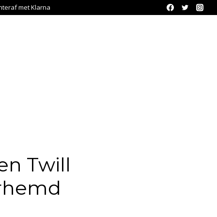
chteraf met Klarna
n Twill
erhemd