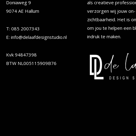
Doniaweg 9
als creatieve professio
kan
kan
9074 AE Hallum
verzorgen wij jouw on- 
gekozen
gekoze
zichtbaarheid. Het is o
worden
worden
om jou te helpen een b
T: 085 2007343
op
op
indruk te maken.
E: info@delaafdesignstudio.nl
de
de
Kvk 94847398
productpagina
produc
BTW NL005115909B76