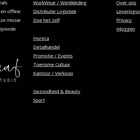
nals
WorkWear / Werkkleding
Over ons
kan
en offline
Distributie Logistiek
Leverings
n
gekozen
nze missie
Doe het zelf
Privacy
worden
lijvende
Inloggen
op
Horeca
Detailhandel
de
Promotie / Events
tpagina
productpagina
Toerisme Cultuur
Kantoor / Verkoop
Gezondheid & Beauty
Sport