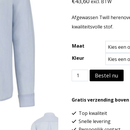
€
43,60
excl. BTW
Afgewassen Twill herenov
kwaliteitsvolle stof.
Maat
Kleur
Afgewassen
Bestel nu
Twill
herenoverhemd
Gratis verzending boven 
aantal
Top kwaliteit
Snelle levering
Persoonlijk contact