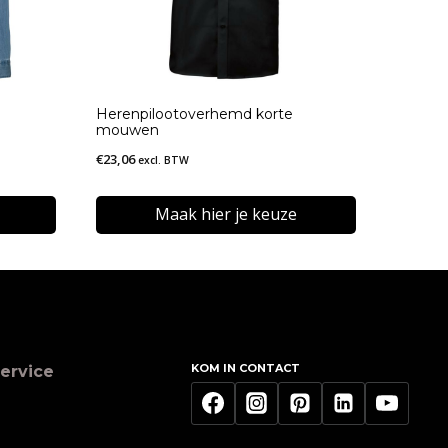
Herenpilootoverhemd korte
mouwen
€
23,06
excl. BTW
Maak hier je keuze
Dit
product
heeft
meerdere
KOM IN CONTACT
ervice
variaties.
Deze
optie