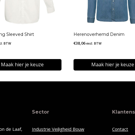
ong Sleeved Shirt
Herenoverhemd Denim
€
38,06
cl. BTW
excl. BTW
Maak hier je keuze
Maak hier je keuze
Dit
t
product
heeft
re
meerdere
Sector
Klantens
s.
variaties.
Deze
on de Laaf,
Industrie Veiligheid Bouw
Contact
optie