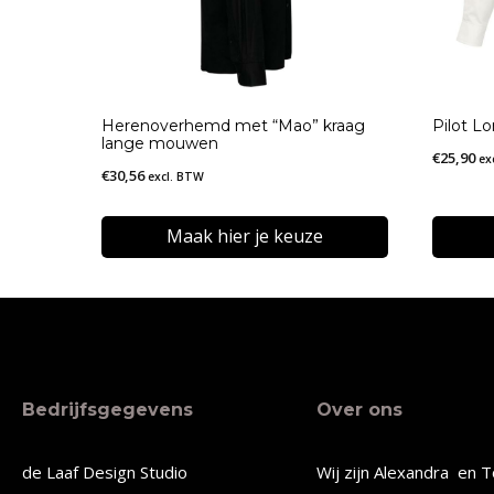
Herenoverhemd met “Mao” kraag
Pilot L
lange mouwen
€
25,90
ex
€
30,56
excl. BTW
Maak hier je keuze
Dit
Dit
product
produc
heeft
heeft
meerdere
meerde
Bedrijfsgegevens
Over ons
variaties.
variatie
Deze
Deze
de Laaf Design Studio
Wij zijn Alexandra en T
optie
optie