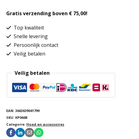
voor
Gratis verzending boven € 75,00!
Panama
&
Top kwaliteit
Boater
Snelle levering
Persoonlijk contact
hoeden
Veilig betalen
aantal
Veilig betalen
EAN:
3663639041799
SKU:
KP066B
Categorie:
Hoed en accessoires