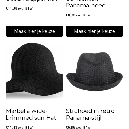
Panama-hoed
€
11,38
excl. BTW
€
8,20
excl. BTW
Maak hier je keuze
Maak hier je keuze
Dit
Dit
product
product
heeft
heeft
meerdere
meerdere
variaties.
variaties.
Deze
Deze
optie
optie
kan
kan
Marbella wide-
Strohoed in retro
gekozen
gekozen
brimmed sun Hat
Panama-stijl
worden
worden
€
11,48
€
6,96
excl. BTW
excl. BTW