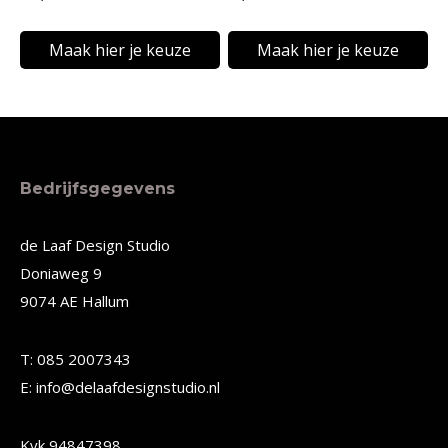
op
op
de
de
Maak hier je keuze
Maak hier je keuze
productpagina
productpagina
Dit
Dit
product
product
heeft
heeft
meerdere
meerdere
Bedrijfsgegevens
variaties.
variaties.
Deze
Deze
de Laaf Design Studio
Doniaweg 9
optie
optie
9074 AE Hallum
kan
kan
gekozen
gekozen
T: 085 2007343
worden
worden
E: info@delaafdesignstudio.nl
op
op
de
de
Kvk 94847398