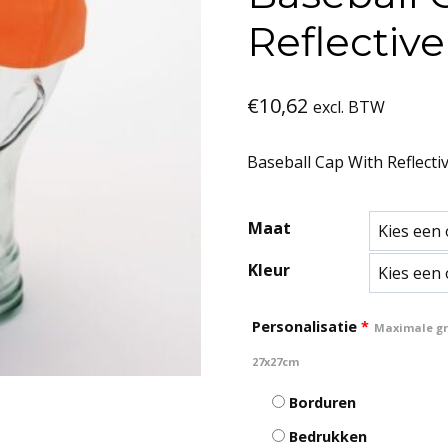
Reflectiv
€
10,62
excl. BTW
Baseball Cap With Reflect
Maat
Kleur
Personalisatie
*
Maximale gro
27x27cm
Borduren
Bedrukken