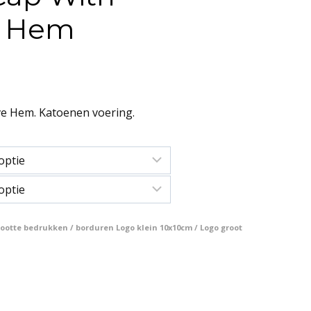
e Hem
ive Hem. Katoenen voering.
otte bedrukken / borduren Logo klein 10x10cm / Logo groot