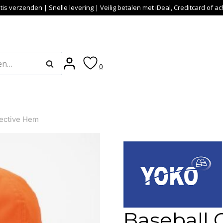
tis verzenden | Snelle levering | Veilig betalen met iDeal, Creditcard of a
Zoeken
0
lective Hem
Baseball 