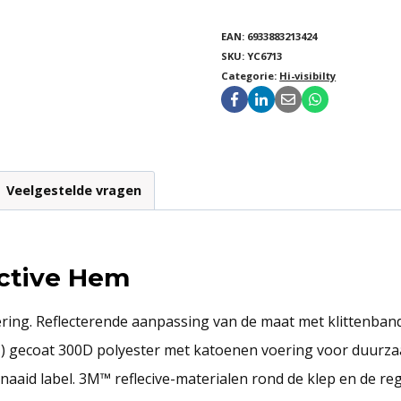
EAN:
6933883213424
SKU:
YC6713
Categorie:
Hi-visibilty
Veelgestelde vragen
ective Hem
ring. Reflecterende aanpassing van de maat met klittenban
) gecoat 300D polyester met katoenen voering voor duurz
naaid label. 3M™ reflecive-materialen rond de klep en de reg