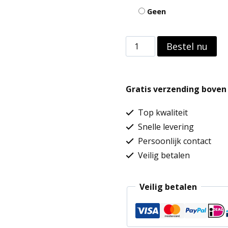
Geen
Baseball
Bestel nu
Cap
With
Gratis verzending boven 
Reflective
Hem
Top kwaliteit
aantal
Snelle levering
Persoonlijk contact
Veilig betalen
Veilig betalen