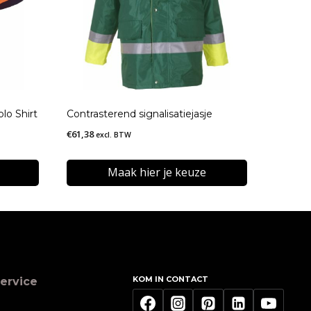
olo Shirt
Contrasterend signalisatiejasje
€
61,38
excl. BTW
Maak hier je keuze
Dit
product
heeft
meerdere
KOM IN CONTACT
ervice
variaties.
Deze