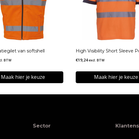
atiegilet van softshell
High Visibility Short Sleeve P
€
19,24
cl. BTW
excl. BTW
Maak hier je keuze
Maak hier je keuze
Dit
t
product
heeft
re
meerdere
Sector
Klantens
s.
variaties.
Deze