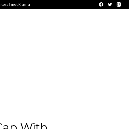
chteraf met Klarna
Cap With