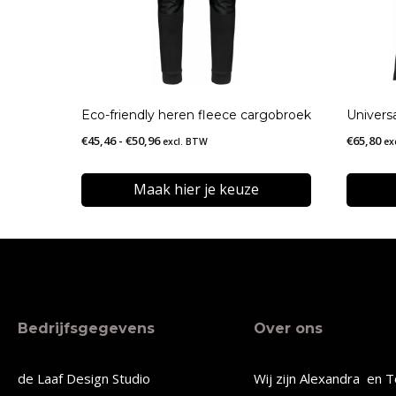
Eco-friendly heren fleece cargobroek
Univers
Prijsklasse:
€
45,46
-
€
50,96
€
65,80
excl. BTW
ex
€45,46
tot
Maak hier je keuze
€50,96
Dit
Dit
product
produc
heeft
heeft
meerdere
meerde
Bedrijfsgegevens
Over ons
variaties.
variatie
Deze
Deze
de Laaf Design Studio
Wij zijn Alexandra en T
optie
optie