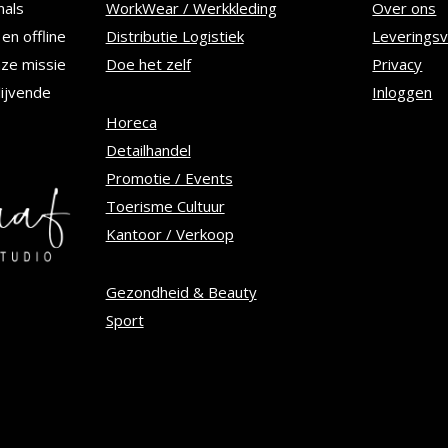
nals
WorkWear / Werkkleding
Over ons
kan
en offline
Distributie Logistiek
Leverings
n
gekozen
nze missie
Doe het zelf
Privacy
worden
lijvende
Inloggen
op
Horeca
Detailhandel
de
Promotie / Events
tpagina
productpagina
Toerisme Cultuur
Kantoor / Verkoop
Gezondheid & Beauty
Sport