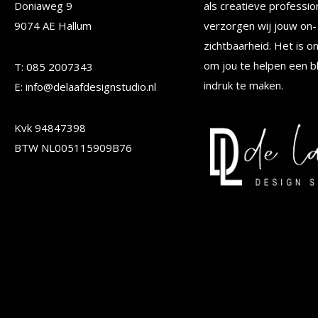
Doniaweg 9
als creatieve professio
kan
kan
9074 AE Hallum
verzorgen wij jouw on- 
gekozen
gekoze
zichtbaarheid. Het is o
worden
worden
om jou te helpen een b
T: 085 2007343
op
op
indruk te maken.
E: info@delaafdesignstudio.nl
de
de
Kvk 94847398
productpagina
produc
BTW NL005115909B76