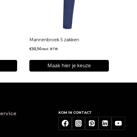
Mannenbroek 5 zakken
€
30,50
excl. BTW
Maak hier je keuze
Dit
product
heeft
meerdere
KOM IN CONTACT
ervice
variaties.
Deze
optie