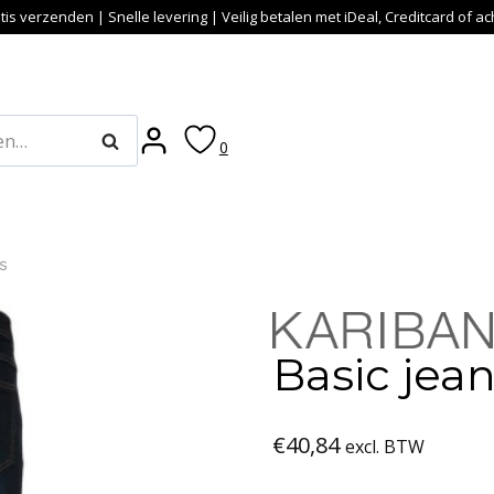
tis verzenden | Snelle levering | Veilig betalen met iDeal, Creditcard of a
Zoeken
0
s
Basic jea
€
40,84
excl. BTW