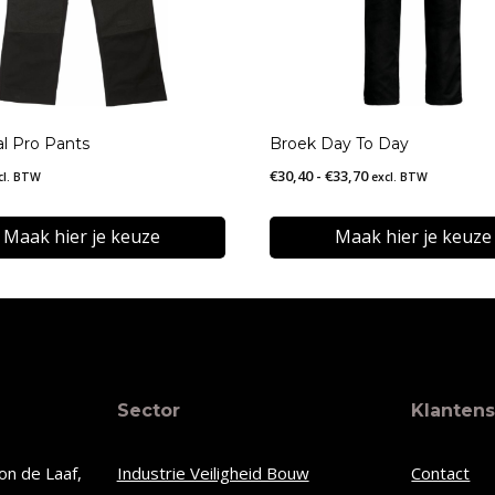
al Pro Pants
Broek Day To Day
Prijsklasse:
€
30,40
-
€
33,70
cl. BTW
excl. BTW
€30,40
tot
Maak hier je keuze
Maak hier je keuze
€33,70
Dit
t
product
heeft
re
meerdere
Sector
Klantens
s.
variaties.
Deze
on de Laaf,
Industrie Veiligheid Bouw
Contact
optie