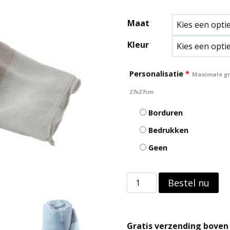
Maat
Kleur
Personalisatie
*
Maximale gro
27x27cm
Borduren
Bedrukken
Geen
Cheche
Bestel nu
-
Sjaal
Gratis verzending boven 
aantal