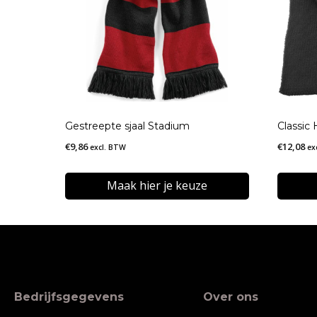
Gestreepte sjaal Stadium
Classic 
€
9,86
€
12,08
excl. BTW
ex
Maak hier je keuze
Dit
Dit
product
produc
heeft
heeft
meerdere
meerde
Bedrijfsgegevens
Over ons
variaties.
variatie