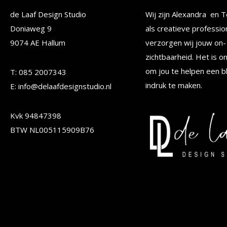
Deze
Deze
de Laaf Design Studio
Wij zijn Alexandra en T
optie
optie
Doniaweg 9
als creatieve professio
kan
kan
9074 AE Hallum
verzorgen wij jouw on- 
gekozen
gekoze
zichtbaarheid. Het is o
worden
worden
om jou te helpen een b
T: 085 2007343
op
op
indruk te maken.
E: info@delaafdesignstudio.nl
de
de
Kvk 94847398
productpagina
produc
BTW NL005115909B76