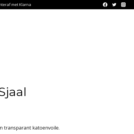
chteraf met Klarna
Sjaal
en transparant katoenvoile.