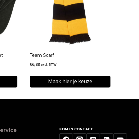
et
Team Scarf
€
6,88
excl. BTW
Maak hier je keuze
Dit
product
heeft
meerdere
KOM IN CONTACT
ervice
variaties.