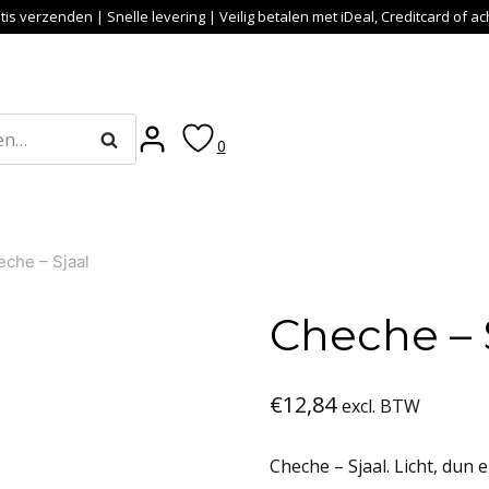
tis verzenden | Snelle levering | Veilig betalen met iDeal, Creditcard of a
Zoeken
0
che – Sjaal
Cheche – 
€
12,84
excl. BTW
Cheche – Sjaal. Licht, dun 