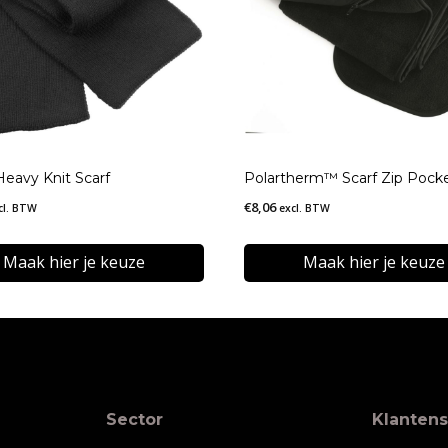
Heavy Knit Scarf
Polartherm™ Scarf Zip Pock
€
8,06
cl. BTW
excl. BTW
Maak hier je keuze
Maak hier je keuze
Dit
t
product
heeft
re
meerdere
Sector
Klantens
s.
variaties.