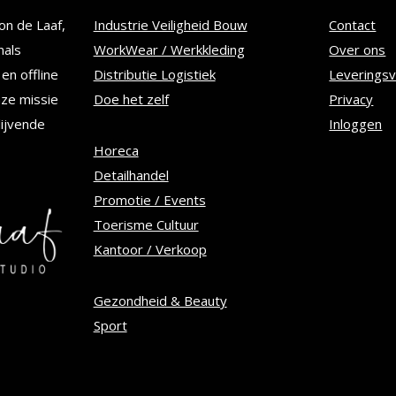
Deze
on de Laaf,
Industrie Veiligheid Bouw
Contact
optie
nals
WorkWear / Werkkleding
Over ons
kan
en offline
Distributie Logistiek
Leverings
n
gekozen
nze missie
Doe het zelf
Privacy
worden
lijvende
Inloggen
op
Horeca
Detailhandel
de
Promotie / Events
tpagina
productpagina
Toerisme Cultuur
Kantoor / Verkoop
Gezondheid & Beauty
Sport