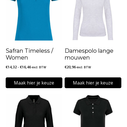
Safran Timeless /
Damespolo lange
Women
mouwen
Prijsklasse:
€
14,32
-
€
16,46
€
20,96
excl. BTW
excl. BTW
€14,32
tot
Maak hier je keuze
Maak hier je keuze
€16,46
Dit
Dit
product
product
heeft
heeft
meerdere
meerdere