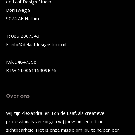
Deze
Deze
de Laaf Design Studio
Doniaweg 9
optie
optie
9074 AE Hallum
kan
kan
gekozen
gekozen
T: 085 2007343
worden
worden
E: info@delaafdesignstudio.nl
op
op
de
de
Kvk 94847398
productpagina
productpagina
BTW NL005115909B76
Over ons
Wij zijn Alexandra en Ton de Laaf, als creatieve
professionals verzorgen wij jouw on- en offline
zichtbaarheid. Het is onze missie om jou te helpen een