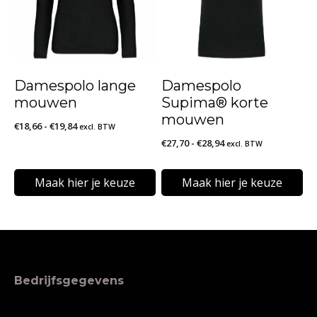
variaties.
variaties.
Deze
Deze
optie
optie
kan
kan
Damespolo lange
Damespolo
gekozen
gekozen
mouwen
Supima® korte
worden
worden
mouwen
Prijsklasse:
€
18,66
-
€
19,84
excl. BTW
op
op
Prijsklasse:
€
27,70
-
€
28,94
€18,66
excl. BTW
€27,70
de
de
tot
tot
€19,84
Maak hier je keuze
Maak hier je keuze
productpagina
productpagina
€28,94
Dit
Dit
product
product
heeft
heeft
meerdere
meerdere
Bedrijfsgegevens
variaties.
variaties.