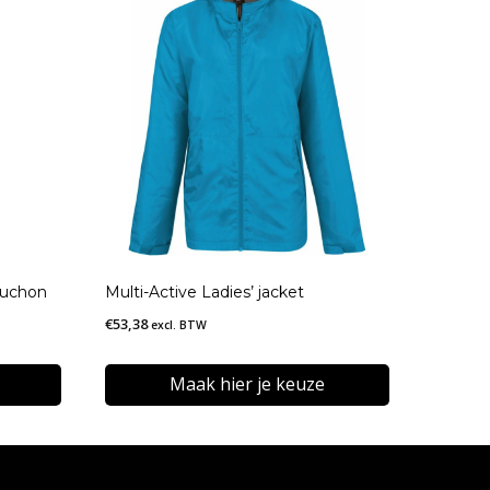
puchon
Multi-Active Ladies’ jacket
€
53,38
excl. BTW
Maak hier je keuze
Dit
product