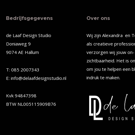
heeft
heeft
meerdere
meerde
Bedrijfsgegevens
Over ons
variaties.
variatie
Deze
Deze
de Laaf Design Studio
Wij zijn Alexandra en T
optie
optie
Doniaweg 9
als creatieve professio
kan
kan
9074 AE Hallum
verzorgen wij jouw on- 
gekozen
gekoze
zichtbaarheid. Het is o
worden
worden
om jou te helpen een b
T: 085 2007343
op
op
indruk te maken.
E: info@delaafdesignstudio.nl
de
de
Kvk 94847398
productpagina
produc
BTW NL005115909B76