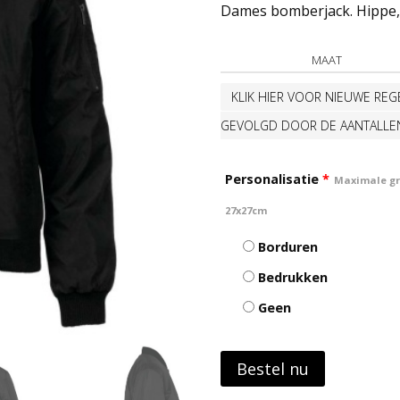
Dames bomberjack. Hippe, c
MAAT
KLIK HIER VOOR NIEUWE REGE
GEVOLGD DOOR DE AANTALLE
Personalisatie
*
Maximale gro
27x27cm
Borduren
Bedrukken
Geen
Bestel nu