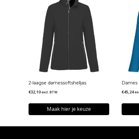
2-laagse damessoftshelljas
Dames s
€
32,10
€
45,24
excl. BTW
ex
Maak hier je keuze
Dit
Dit
product
produc