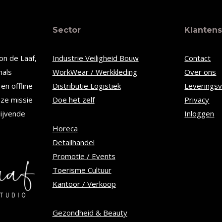
heeft
re
meerdere
Sector
Klantens
s.
variaties.
Deze
on de Laaf,
Industrie Veiligheid Bouw
Contact
optie
nals
WorkWear / Werkkleding
Over ons
kan
en offline
Distributie Logistiek
Leverings
n
gekozen
nze missie
Doe het zelf
Privacy
worden
lijvende
Inloggen
op
Horeca
Detailhandel
de
Promotie / Events
tpagina
productpagina
Toerisme Cultuur
Kantoor / Verkoop
Gezondheid & Beauty