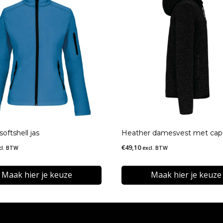
oftshell jas
Heather damesvest met ca
€
49,10
cl. BTW
excl. BTW
Maak hier je keuze
Maak hier je keuze
Dit
t
product