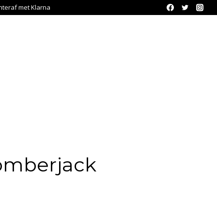
chteraf met Klarna
mberjack