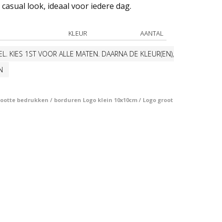
asual look, ideaal voor iedere dag.
KLEUR
AANTAL
L. KIES 1ST VOOR ALLE MATEN. DAARNA DE KLEUR(EN),
N
otte bedrukken / borduren Logo klein 10x10cm / Logo groot