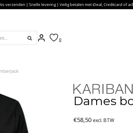
tis verzenden | Snelle levering | Veilig betalen met iDeal, Creditcard of a
Zoeken
0
mberjack
Dames bo
€
58,50
excl. BTW