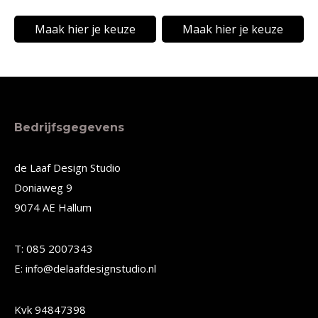
op
op
€33,76
de
de
tot
Maak hier je keuze
Maak hier je keuze
€39,76
productpagina
productpagina
Dit
Dit
product
product
heeft
heeft
meerdere
meerdere
Bedrijfsgegevens
variaties.
variaties.
Deze
Deze
de Laaf Design Studio
Doniaweg 9
optie
optie
9074 AE Hallum
kan
kan
gekozen
gekozen
T: 085 2007343
worden
worden
E: info@delaafdesignstudio.nl
op
op
de
de
Kvk 94847398