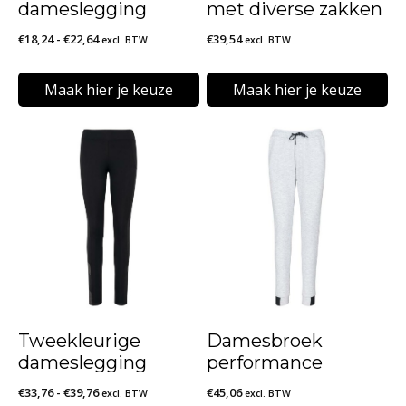
dameslegging
met diverse zakken
Prijsklasse:
€
18,24
-
€
22,64
€
39,54
excl. BTW
excl. BTW
€18,24
tot
Maak hier je keuze
Maak hier je keuze
€22,64
Dit
Dit
product
product
heeft
heeft
meerdere
meerdere
variaties.
variaties.
Deze
Deze
optie
optie
kan
kan
Tweekleurige
Damesbroek
gekozen
gekozen
dameslegging
performance
worden
worden
Prijsklasse:
€
33,76
-
€
39,76
€
45,06
excl. BTW
excl. BTW