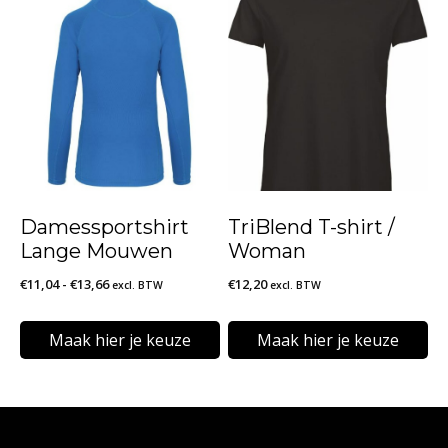
product
product
heeft
heeft
meerdere
meerdere
variaties.
variaties.
Deze
Deze
optie
optie
kan
kan
Damessportshirt
TriBlend T-shirt /
gekozen
gekozen
Lange Mouwen
Woman
worden
worden
Prijsklasse:
€
11,04
-
€
13,66
€
12,20
excl. BTW
excl. BTW
op
op
€11,04
de
de
tot
Maak hier je keuze
Maak hier je keuze
€13,66
productpagina
productpagina
Dit
Dit
product
product
heeft
heeft