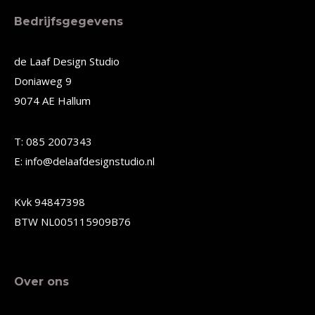
meerdere
meerdere
Bedrijfsgegevens
variaties.
variaties.
Deze
Deze
de Laaf Design Studio
Doniaweg 9
optie
optie
9074 AE Hallum
kan
kan
gekozen
gekozen
T: 085 2007343
worden
worden
E: info@delaafdesignstudio.nl
op
op
de
de
Kvk 94847398
productpagina
productpagina
BTW NL005115909B76
Over ons