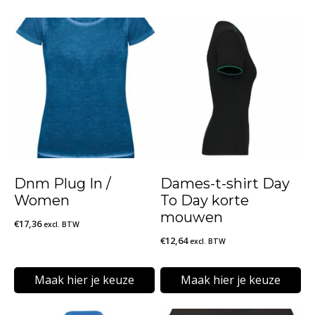
Dnm Plug In /
Dames-t-shirt Day
Women
To Day korte
mouwen
€
17,36
excl. BTW
€
12,64
excl. BTW
Maak hier je keuze
Maak hier je keuze
Dit
Dit