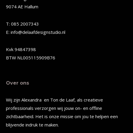
9074 AE Hallum
kan
kan
gekozen
gekozen
T: 085 2007343
worden
worden
E: info@delaafdesignstudio.nl
op
op
de
de
Kvk 94847398
productpagina
productpagina
BTW NL005115909B76
Over ons
Wij zijn Alexandra en Ton de Laaf, als creatieve
professionals verzorgen wij jouw on- en offline
zichtbaarheid. Het is onze missie om jou te helpen een
blijvende indruk te maken.