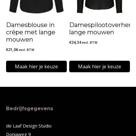
optie
optie
kan
kan
Damesblouse in
Damespilootoverhem
gekozen
gekozen
crêpe met lange
lange mouwen
worden
worden
mouwen
€
24,34
excl. BTW
op
op
€
21,06
excl. BTW
de
de
Maak hier je keuze
Maak hier je keuze
productpagina
productpagina
Dit
Dit
product
product
heeft
heeft
meerdere
meerdere
Bedrijfsgegevens
variaties.
variaties.
Deze
Deze
de Laaf Design Studio
Doniaweg 9
optie
optie