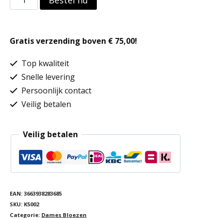
Bestel nu
in
crêpe
Gratis verzending boven € 75,00!
met
korte
Top kwaliteit
mouwen
Snelle levering
Persoonlijk contact
aantal
Veilig betalen
Veilig betalen
EAN:
3663938283685
SKU:
K5002
Categorie:
Dames Bloezen