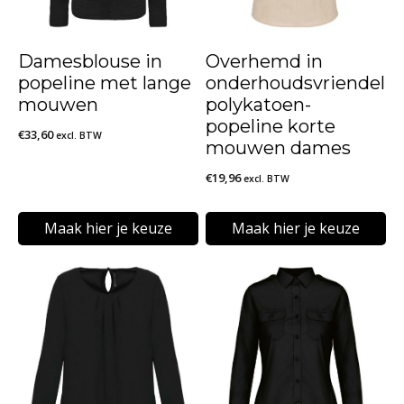
Damesblouse in
Overhemd in
popeline met lange
onderhoudsvriendelij
mouwen
polykatoen-
popeline korte
€
33,60
excl. BTW
mouwen dames
€
19,96
excl. BTW
Maak hier je keuze
Maak hier je keuze
Dit
Dit
product
product
heeft
heeft
meerdere
meerdere
variaties.
variaties.
Deze
Deze