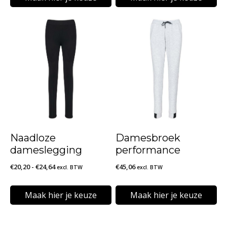
Dit
Dit
product
product
heeft
heeft
meerdere
meerdere
variaties.
variaties.
Deze
Deze
optie
optie
kan
kan
Naadloze
Damesbroek
gekozen
gekozen
dameslegging
performance
worden
worden
Prijsklasse:
€
20,20
-
€
24,64
€
45,06
excl. BTW
excl. BTW
op
op
€20,20
de
de
tot
Maak hier je keuze
Maak hier je keuze
€24,64
productpagina
productpagina
Dit
Dit