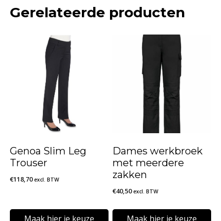
Gerelateerde producten
Genoa Slim Leg
Dames werkbroek
Trouser
met meerdere
zakken
€
118,70
excl. BTW
€
40,50
excl. BTW
Maak hier je keuze
Maak hier je keuze