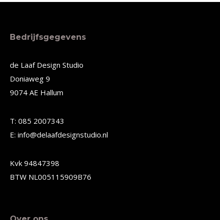
product
product
heeft
heeft
meerdere
meerdere
Bedrijfsgegevens
variaties.
variaties.
Deze
Deze
de Laaf Design Studio
Doniaweg 9
optie
optie
9074 AE Hallum
kan
kan
gekozen
gekozen
T: 085 2007343
worden
worden
E: info@delaafdesignstudio.nl
op
op
de
de
Kvk 94847398
productpagina
productpagina
BTW NL005115909B76
Over ons