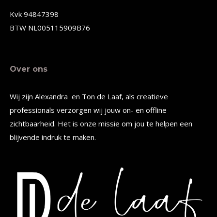
de
de
Kvk 94847398
productpagina
productpagina
BTW NL005115909B76
Over ons
Wij zijn Alexandra en Ton de Laaf, als creatieve
professionals verzorgen wij jouw on- en offline
zichtbaarheid. Het is onze missie om jou te helpen een
blijvende indruk te maken.