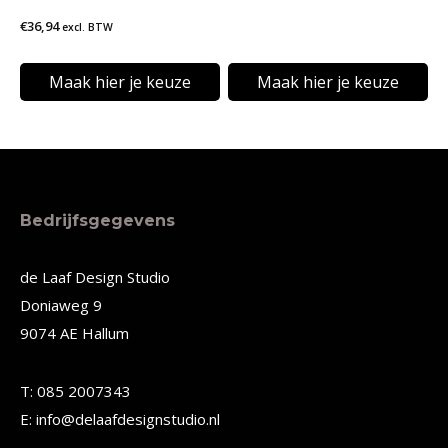
op
op
€
36,94
excl. BTW
de
de
Maak hier je keuze
Maak hier je keuze
productpagina
productpagina
Dit
Dit
product
product
heeft
heeft
meerdere
meerdere
Bedrijfsgegevens
variaties.
variaties.
Deze
Deze
de Laaf Design Studio
Doniaweg 9
optie
optie
9074 AE Hallum
kan
kan
gekozen
gekozen
T: 085 2007343
worden
worden
E: info@delaafdesignstudio.nl
op
op