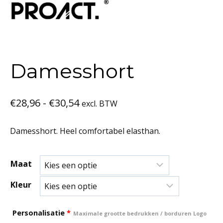
Damesshort
Prijsklasse:
€
28,96
-
€
30,54
excl. BTW
€28,96
Damesshort. Heel comfortabel elasthan.
tot
€30,54
Maat
Kleur
Personalisatie
*
Maximale grootte bedrukken / borduren Logo