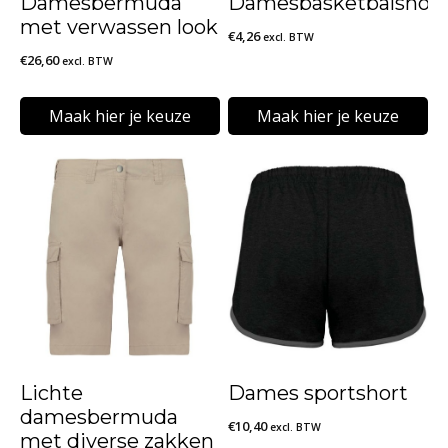
Damesbermuda
Damesbasketbalshort
met verwassen look
€
4,26
excl. BTW
€
26,60
excl. BTW
Maak hier je keuze
Maak hier je keuze
Dit
Dit
product
product
heeft
heeft
meerdere
meerdere
variaties.
variaties.
Deze
Deze
optie
optie
kan
kan
Lichte
Dames sportshort
gekozen
gekozen
damesbermuda
€
10,40
excl. BTW
worden
worden
met diverse zakken