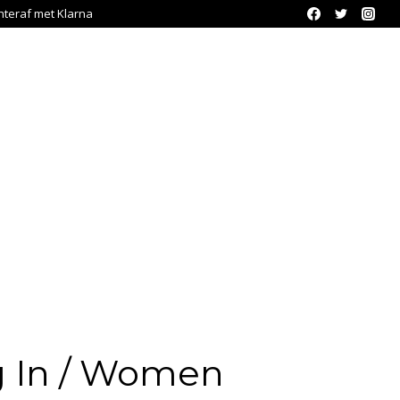
chteraf met Klarna
 In / Women