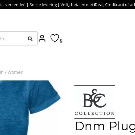
tis verzenden | Snelle levering | Veilig betalen met iDeal, Creditcard of a
Zoeken
0
In / Women
Dnm Plug