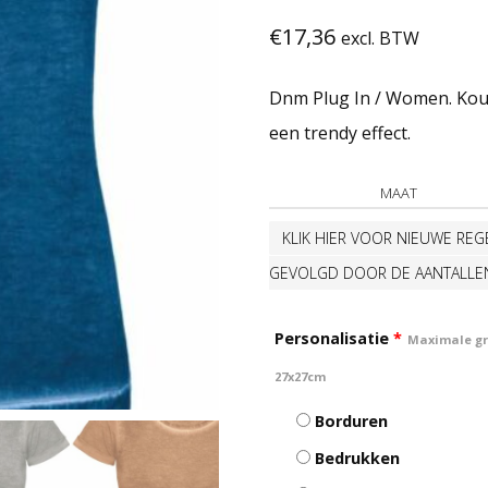
€
17,36
excl. BTW
Dnm Plug In / Women. Koud
een trendy effect.
MAAT
KLIK HIER VOOR NIEUWE REGE
GEVOLGD DOOR DE AANTALLE
Personalisatie
*
Maximale gro
27x27cm
Borduren
Bedrukken