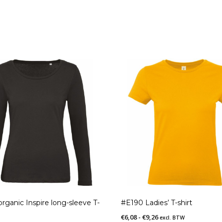
organic Inspire long-sleeve T-
#E190 Ladies’ T-shirt
Prijsklasse:
€
6,08
-
€
9,26
excl. BTW