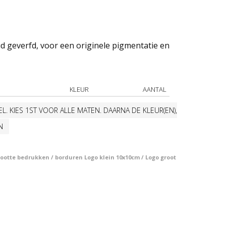
 geverfd, voor een originele pigmentatie en
KLEUR
AANTAL
L. KIES 1ST VOOR ALLE MATEN. DAARNA DE KLEUR(EN),
N
otte bedrukken / borduren Logo klein 10x10cm / Logo groot