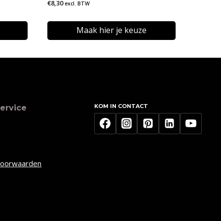
€
8,30
excl. BTW
Maak hier je keuze
Dit
product
heeft
meerdere
KOM IN CONTACT
ervice
variaties.
Deze
optie
kan
voorwaarden
gekozen
worden
op
de