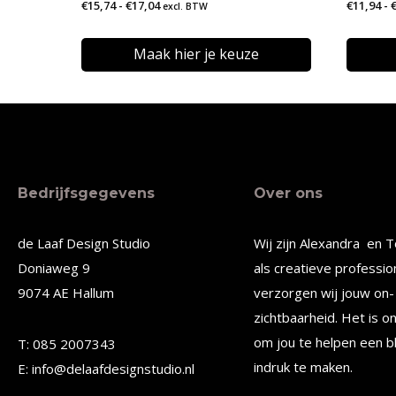
Prijsklasse:
€
15,74
-
€
17,04
€
11,94
-
excl. BTW
€15,74
tot
Maak hier je keuze
€17,04
Dit
Dit
product
produc
heeft
heeft
meerdere
meerde
Bedrijfsgegevens
Over ons
variaties.
variatie
Deze
Deze
de Laaf Design Studio
Wij zijn Alexandra en T
optie
optie
Doniaweg 9
als creatieve professio
kan
kan
9074 AE Hallum
verzorgen wij jouw on- 
gekozen
gekoze
zichtbaarheid. Het is o
worden
worden
om jou te helpen een b
T: 085 2007343
op
op
indruk te maken.
E: info@delaafdesignstudio.nl
de
de