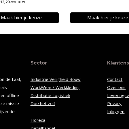
Prijsklasse:
€
13,20
excl. BTW
€6,08
€11,94
tot
tot
Maak hier je keuze
Maak hier je keuze
€9,26
€13,20
Dit
t
product
heeft
re
meerdere
Sector
Klantens
s.
variaties.
Deze
on de Laaf,
Industrie Veiligheid Bouw
Contact
optie
nals
WorkWear / Werkkleding
Over ons
kan
en offline
Distributie Logistiek
Leverings
n
gekozen
nze missie
Doe het zelf
Privacy
worden
lijvende
Inloggen
op
Horeca
Detailhandel
de