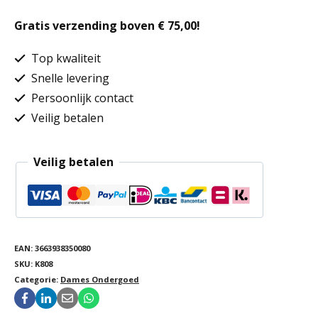
naadloze
Gratis verzending boven € 75,00!
damesslip
aantal
Top kwaliteit
Snelle levering
Persoonlijk contact
Veilig betalen
Veilig betalen
EAN:
3663938350080
SKU:
K808
Categorie:
Dames Ondergoed