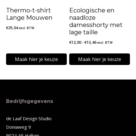
kan
kan
Thermo-t-shirt
Ecologische en
gekozen
gekozen
Lange Mouwen
naadloze
worden
worden
damesshorty met
€
25,04
excl. BTW
lage taille
op
op
Prijsklasse:
€
12,00
-
€
13,46
de
de
excl. BTW
€12,00
productpagina
productpagina
tot
Maak hier je keuze
Maak hier je keuze
€13,46
Dit
Dit
product
product
heeft
heeft
meerdere
meerdere
Bedrijfsgegevens
variaties.
variaties.
Deze
Deze
de Laaf Design Studio
Doniaweg 9
optie
optie
9074 AE Hallum