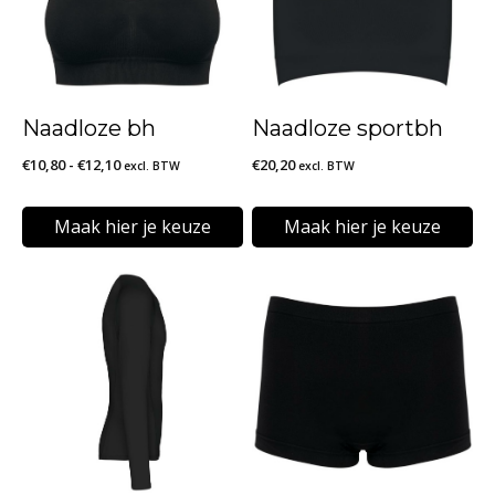
Naadloze bh
Naadloze sportbh
Prijsklasse:
€
10,80
-
€
12,10
€
20,20
excl. BTW
excl. BTW
€10,80
tot
Maak hier je keuze
Maak hier je keuze
€12,10
Dit
Dit
product
product
heeft
heeft
meerdere
meerdere
variaties.
variaties.
Deze
Deze
optie
optie