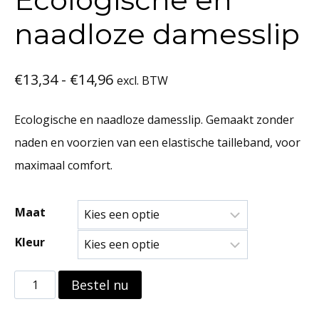
naadloze damesslip
Prijsklasse:
€
13,34
-
€
14,96
excl. BTW
€13,34
Ecologische en naadloze damesslip. Gemaakt zonder
tot
naden en voorzien van een elastische tailleband, voor
€14,96
maximaal comfort.
Maat
Kleur
Ecologische
Bestel nu
en