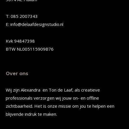
kan
kan
gekozen
gekozen
T: 085 2007343
worden
worden
E: info@delaafdesignstudio.nl
op
op
de
de
Kvk 94847398
productpagina
productpagina
BTW NL005115909B76
Over ons
Wij zijn Alexandra en Ton de Laaf, als creatieve
professionals verzorgen wij jouw on- en offline
zichtbaarheid. Het is onze missie om jou te helpen een
blijvende indruk te maken.