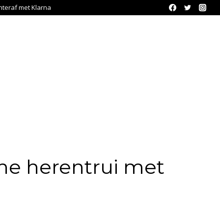
chteraf met Klarna
he herentrui met