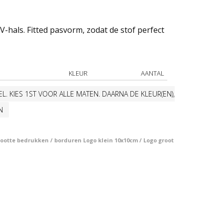
V-hals. Fitted pasvorm, zodat de stof perfect
KLEUR
AANTAL
L. KIES 1ST VOOR ALLE MATEN. DAARNA DE KLEUR(EN),
N
otte bedrukken / borduren Logo klein 10x10cm / Logo groot