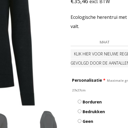
€
35,46
excl. BTW
Ecologische herentrui met 
valt.
MAAT
KLIK HIER VOOR NIEUWE REGE
GEVOLGD DOOR DE AANTALLE
Personalisatie
*
Maximale gro
27x27cm
Borduren
Bedrukken
Geen