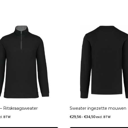
 – Ritskraagsweater
Sweater ingezette mouwen
Prijsklasse:
€
29,56
-
€
34,50
cl. BTW
excl. BTW
€29,56