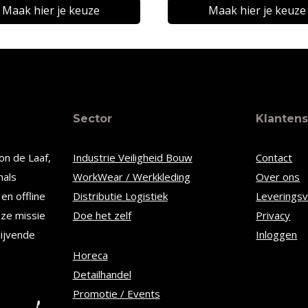
tot
Maak hier je keuze
Maak hier je keuze
€34,50
Dit
t
product
heeft
re
meerdere
Sector
Klantens
s.
variaties.
Deze
on de Laaf,
Industrie Veiligheid Bouw
Contact
optie
nals
WorkWear / Werkkleding
Over ons
kan
en offline
Distributie Logistiek
Leverings
n
gekozen
nze missie
Doe het zelf
Privacy
worden
lijvende
Inloggen
op
Horeca
Detailhandel
de
Promotie / Events
tpagina
productpagina