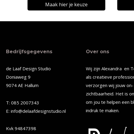
Maak hier je keuze
Dit
Dit
product
produc
heeft
heeft
meerdere
meerde
Bedrijfsgegevens
Over ons
variaties.
variatie
Deze
Deze
de Laaf Design Studio
Wij zijn Alexandra en T
optie
optie
Doniaweg 9
als creatieve professio
kan
kan
9074 AE Hallum
verzorgen wij jouw on- 
gekozen
gekoze
zichtbaarheid. Het is o
worden
worden
om jou te helpen een b
T: 085 2007343
op
op
indruk te maken.
E: info@delaafdesignstudio.nl
de
de
Kvk 94847398
productpagina
produc