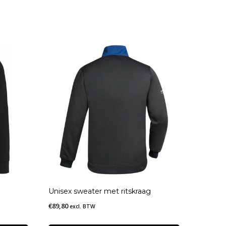
Unisex sweater met ritskraag
€
89,80
excl. BTW