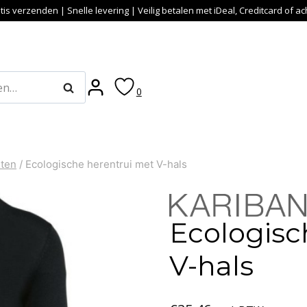
tis verzenden | Snelle levering | Veilig betalen met iDeal, Creditcard of a
Zoeken
0
sten
/
Ecologische herentrui met V-hals
Ecologisc
V-hals