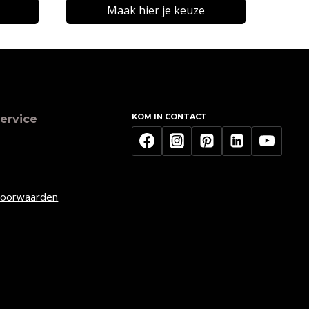
Maak hier je keuze
Dit
product
heeft
meerdere
KOM IN CONTACT
ervice
variaties.
Deze
optie
kan
voorwaarden
gekozen
worden
op
de
productpagina