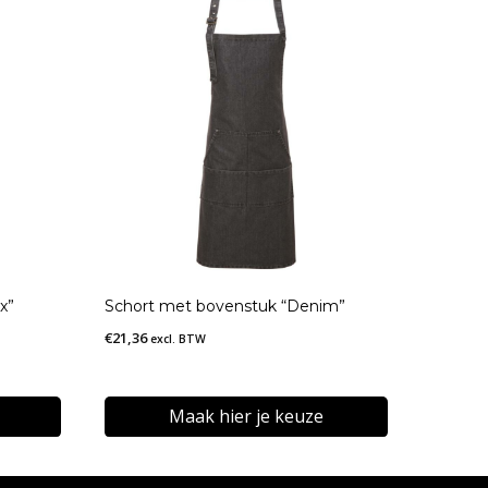
x”
Schort met bovenstuk “Denim”
€
21,36
excl. BTW
Maak hier je keuze
Dit