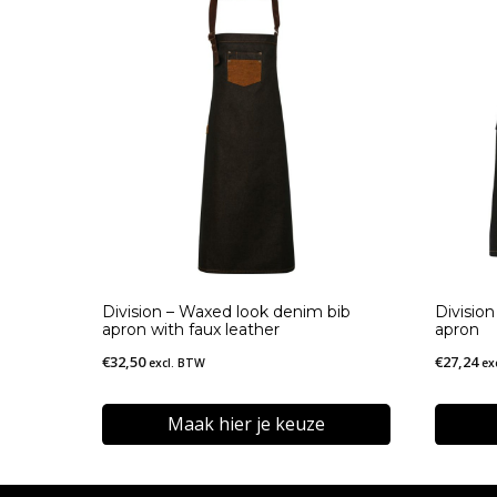
Division – Waxed look denim bib
Divisio
apron with faux leather
apron
€
32,50
€
27,24
excl. BTW
ex
Maak hier je keuze
Dit
Dit