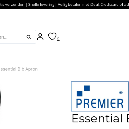
tis verzenden | Snelle levering | Veilig betalen met iDeal, Creditcard of a
Zoeken
0
Essential Bib Apron
Essential