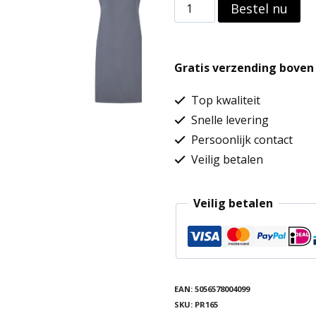
Essential
Bestel nu
Bib
Apron
Gratis verzending boven 
aantal
Top kwaliteit
Snelle levering
Persoonlijk contact
Veilig betalen
Veilig betalen
EAN:
5056578004099
SKU:
PR165