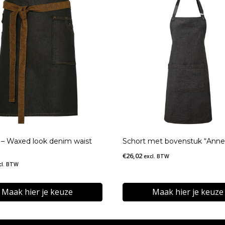
n – Waxed look denim waist
Schort met bovenstuk “Anne
€
26,02
excl. BTW
cl. BTW
Maak hier je keuze
Maak hier je keuze
Dit