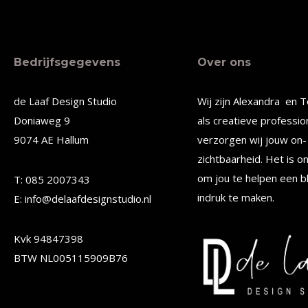
product
produc
heeft
heeft
meerdere
meerde
Bedrijfsgegevens
Over ons
variaties.
variatie
Deze
Deze
de Laaf Design Studio
Wij zijn Alexandra en T
optie
optie
Doniaweg 9
als creatieve professio
kan
kan
9074 AE Hallum
verzorgen wij jouw on- 
gekozen
gekoze
zichtbaarheid. Het is o
worden
worden
om jou te helpen een b
T: 085 2007343
op
indruk te maken.
op
E: info@delaafdesignstudio.nl
de
de
Kvk 94847398
productpagina
produc
BTW NL005115909B76