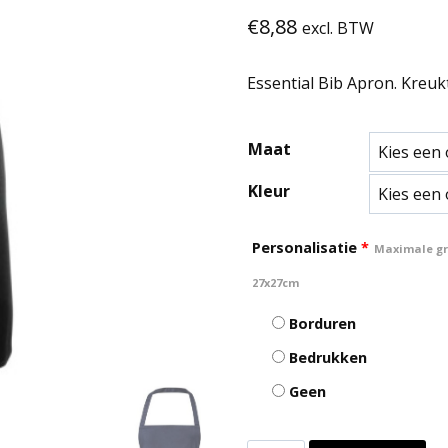
€
8,88
excl. BTW
Essential Bib Apron. Kreu
Maat
Kleur
Personalisatie
*
Maximale gro
27x27cm
Borduren
Bedrukken
Geen