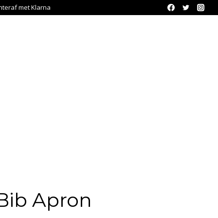
chteraf met Klarna
 Bib Apron