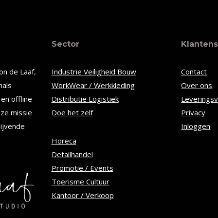
t
product
heeft
re
meerdere
Sector
Klantens
s.
variaties.
Deze
on de Laaf,
Industrie Veiligheid Bouw
Contact
optie
nals
WorkWear / Werkkleding
Over ons
kan
en offline
Distributie Logistiek
Leverings
n
gekozen
nze missie
Doe het zelf
Privacy
worden
lijvende
Inloggen
op
Horeca
Detailhandel
de
Promotie / Events
tpagina
productpagina
Toerisme Cultuur
Kantoor / Verkoop