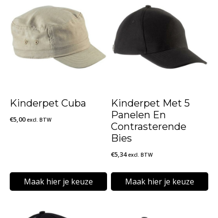
Kinderpet Cuba
Kinderpet Met 5
Panelen En
€
5,00
excl. BTW
Contrasterende
Bies
€
5,34
excl. BTW
Maak hier je keuze
Maak hier je keuze
Dit
Dit
product
product