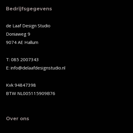
meerdere
meerdere
Bedrijfsgegevens
variaties.
variaties.
Deze
Deze
de Laaf Design Studio
Doniaweg 9
optie
optie
9074 AE Hallum
kan
kan
gekozen
gekozen
T: 085 2007343
worden
worden
E: info@delaafdesignstudio.nl
op
op
de
de
Kvk 94847398
productpagina
productpagina
BTW NL005115909B76
Over ons