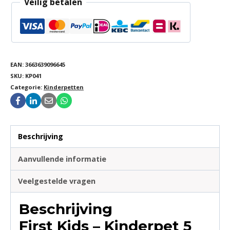
Veilig betalen
EAN:
3663639096645
SKU:
KP041
Categorie:
Kinderpetten
Beschrijving
Aanvullende informatie
Veelgestelde vragen
Beschrijving
First Kids – Kinderpet 5