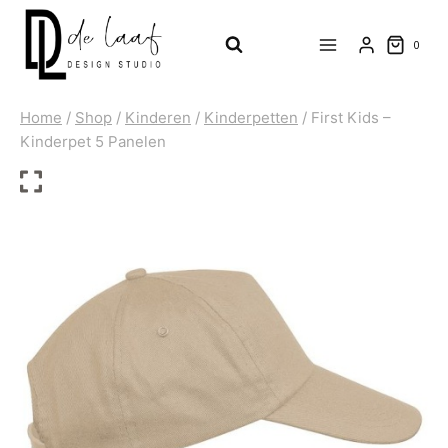
Doorgaan
naar
0
inhoud
Home
/
Shop
/
Kinderen
/
Kinderpetten
/
First Kids –
Kinderpet 5 Panelen