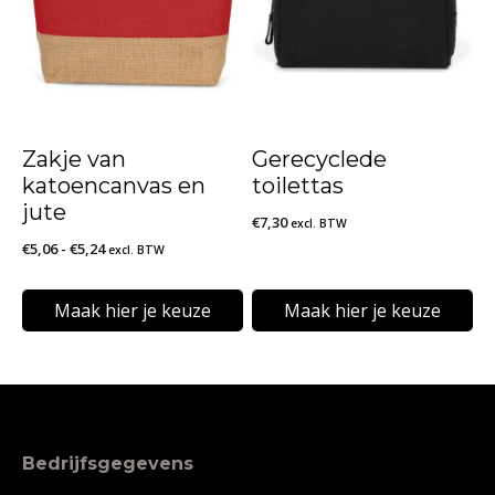
variaties.
variaties.
Deze
Deze
optie
optie
kan
kan
Zakje van
Gerecyclede
gekozen
gekozen
katoencanvas en
toilettas
worden
worden
jute
€
7,30
excl. BTW
op
op
Prijsklasse:
€
5,06
-
€
5,24
excl. BTW
€5,06
de
de
tot
Maak hier je keuze
Maak hier je keuze
productpagina
productpagina
€5,24
Dit
Dit
product
product
heeft
heeft
meerdere
meerdere
Bedrijfsgegevens
variaties.
variaties.