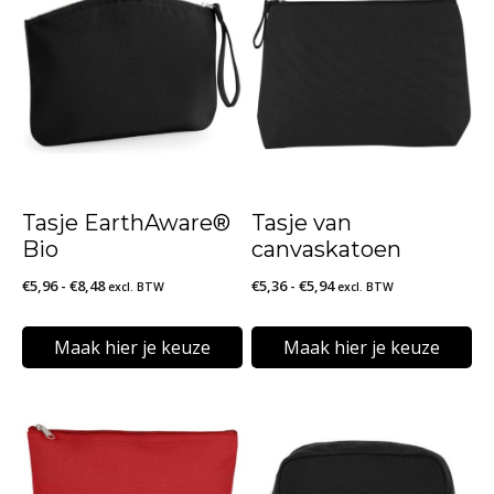
Tasje EarthAware®
Tasje van
Bio
canvaskatoen
Prijsklasse:
Prijsklasse:
€
5,96
-
€
8,48
€
5,36
-
€
5,94
excl. BTW
excl. BTW
€5,96
€5,36
tot
tot
Maak hier je keuze
Maak hier je keuze
€8,48
€5,94
Dit
Dit
product
product
heeft
heeft
meerdere
meerdere