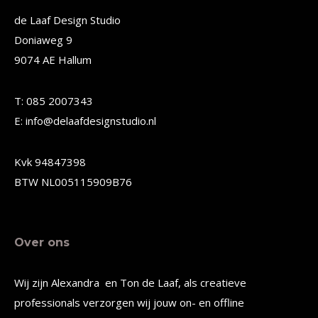
Deze
Deze
de Laaf Design Studio
Doniaweg 9
optie
optie
9074 AE Hallum
kan
kan
gekozen
gekozen
T: 085 2007343
worden
worden
E: info@delaafdesignstudio.nl
op
op
de
de
Kvk 94847398
productpagina
productpagina
BTW NL005115909B76
Over ons
Wij zijn Alexandra en Ton de Laaf, als creatieve
professionals verzorgen wij jouw on- en offline