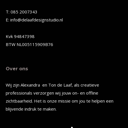
gekozen
gekozen
T: 085 2007343
worden
worden
E: info@delaafdesignstudio.nl
op
op
de
de
Kvk 94847398
productpagina
productpagina
BTW NL005115909B76
Over ons
Wij zijn Alexandra en Ton de Laaf, als creatieve
professionals verzorgen wij jouw on- en offline
zichtbaarheid. Het is onze missie om jou te helpen een
blijvende indruk te maken.