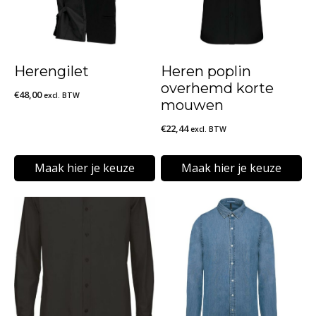
Herengilet
Heren poplin
overhemd korte
€
48,00
excl. BTW
mouwen
€
22,44
excl. BTW
Maak hier je keuze
Maak hier je keuze
Dit
Dit
product
product
heeft
heeft
meerdere
meerdere
variaties.
variaties.
Deze
Deze