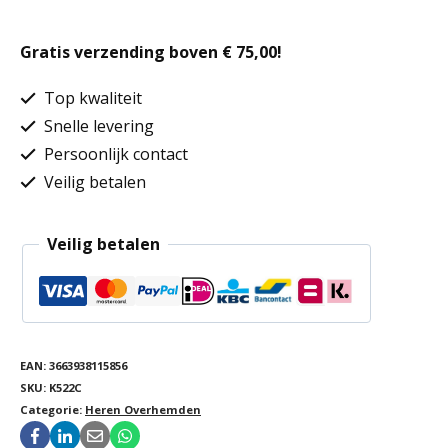
non-
Gratis verzending boven € 75,00!
iron
overhemd
Top kwaliteit
lange
Snelle levering
Persoonlijk contact
mouwen
Veilig betalen
aantal
Veilig betalen
EAN:
3663938115856
SKU:
K522C
Categorie:
Heren Overhemden