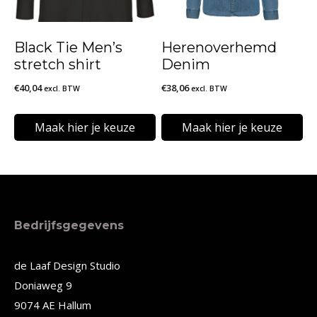
optie
optie
kan
kan
Black Tie Men’s
Herenoverhemd
gekozen
gekozen
stretch shirt
Denim
worden
worden
€
40,04
€
38,06
excl. BTW
excl. BTW
op
op
de
de
Maak hier je keuze
Maak hier je keuze
productpagina
productpagina
Dit
Dit
product
product
heeft
heeft
meerdere
meerdere
Bedrijfsgegevens
variaties.
variaties.
Deze
Deze
de Laaf Design Studio
Doniaweg 9
optie
optie
9074 AE Hallum
kan
kan