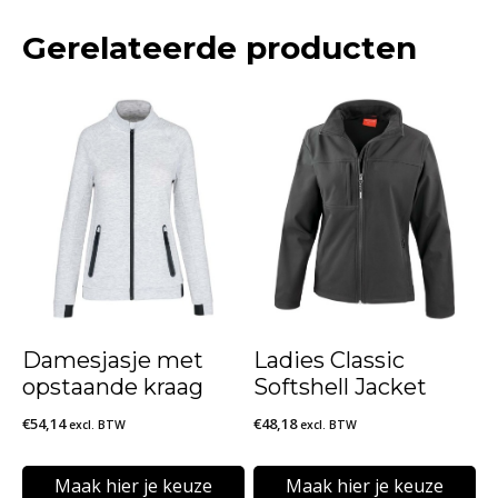
Gerelateerde producten
Damesjasje met
Ladies Classic
opstaande kraag
Softshell Jacket
€
54,14
€
48,18
excl. BTW
excl. BTW
Maak hier je keuze
Maak hier je keuze