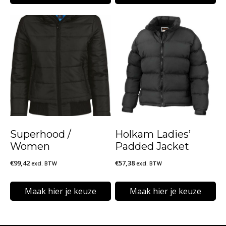
Dit
Dit
product
product
heeft
heeft
meerdere
meerdere
variaties.
variaties.
Deze
Deze
optie
optie
kan
kan
Superhood /
Holkam Ladies’
gekozen
gekozen
Women
Padded Jacket
worden
worden
€
99,42
€
57,38
excl. BTW
excl. BTW
op
op
de
de
Maak hier je keuze
Maak hier je keuze
productpagina
productpagina
Dit
Dit
product
product