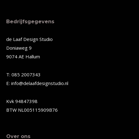
heeft
heeft
meerdere
meerdere
Bedrijfsgegevens
variaties.
variaties.
Deze
Deze
de Laaf Design Studio
Doniaweg 9
optie
optie
9074 AE Hallum
kan
kan
gekozen
gekozen
T: 085 2007343
worden
worden
E: info@delaafdesignstudio.nl
op
op
de
de
Kvk 94847398
productpagina
productpagina
BTW NL005115909B76
Over ons