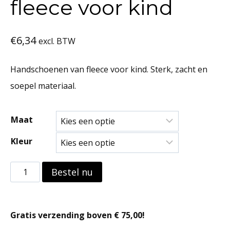
fleece voor kind
€
6,34
excl. BTW
Handschoenen van fleece voor kind. Sterk, zacht en
soepel materiaal.
Maat
Kleur
Handschoenen
Bestel nu
van
fleece
Gratis verzending boven € 75,00!
voor