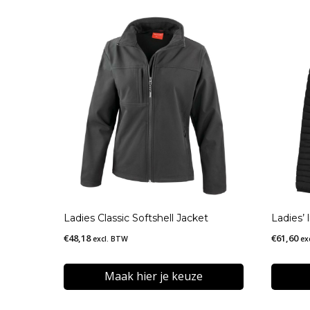
Ladies Classic Softshell Jacket
Ladies’
€
48,18
€
61,60
excl. BTW
ex
Maak hier je keuze
Dit
Dit