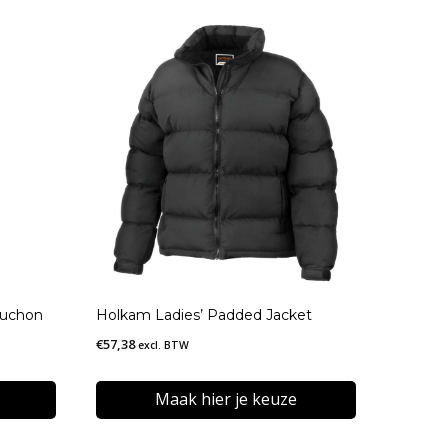
puchon
Holkam Ladies’ Padded Jacket
€
57,38
excl. BTW
Maak hier je keuze
Dit