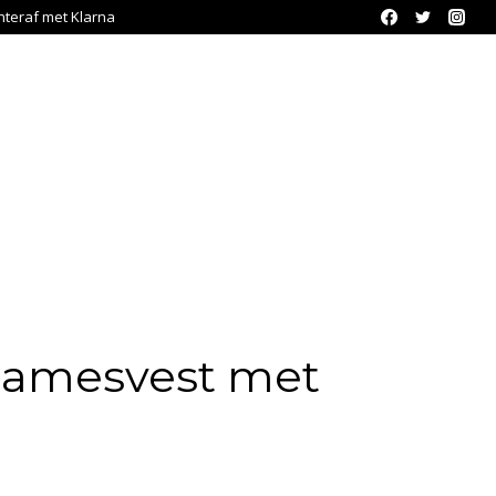
chteraf met Klarna
damesvest met