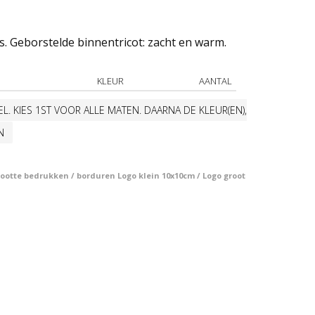
. Geborstelde binnentricot: zacht en warm.
KLEUR
AANTAL
L. KIES 1ST VOOR ALLE MATEN. DAARNA DE KLEUR(EN),
N
otte bedrukken / borduren Logo klein 10x10cm / Logo groot