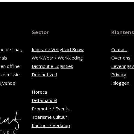
t
product
heeft
re
meerdere
Sector
Klantens
s.
variaties.
Deze
on de Laaf,
Industrie Veiligheid Bouw
Contact
optie
nals
WorkWear / Werkkleding
Over ons
kan
en offline
Distributie Logistiek
Leverings
n
gekozen
nze missie
Doe het zelf
Privacy
worden
lijvende
Inloggen
op
Horeca
Detailhandel
de
Promotie / Events
tpagina
productpagina
Toerisme Cultuur
Kantoor / Verkoop