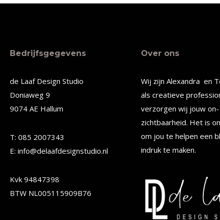
product
produc
heeft
heeft
meerdere
meerde
Bedrijfsgegevens
Over ons
variaties.
variatie
Deze
Deze
de Laaf Design Studio
Wij zijn Alexandra en T
optie
optie
Doniaweg 9
als creatieve professio
kan
kan
9074 AE Hallum
verzorgen wij jouw on- 
gekozen
gekoze
zichtbaarheid. Het is o
worden
worden
om jou te helpen een b
T: 085 2007343
op
op
indruk te maken.
E: info@delaafdesignstudio.nl
de
de
Kvk 94847398
productpagina
produc
BTW NL005115909B76