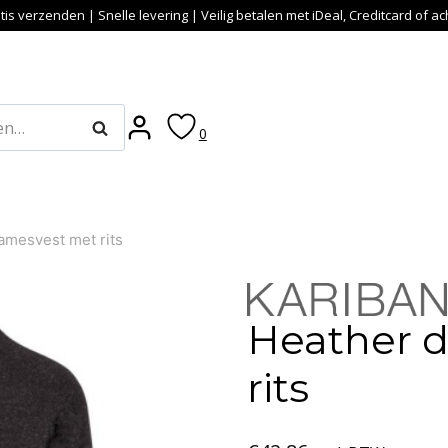
tis verzenden | Snelle levering | Veilig betalen met iDeal, Creditcard of a
Zoeken
0
amesvest met rits
Heather 
rits