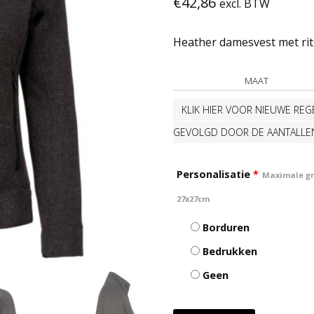
€
42,86
excl. BTW
Heather damesvest met rits
MAAT
KLIK HIER VOOR NIEUWE REGE
GEVOLGD DOOR DE AANTALLE
Personalisatie
*
Maximale gro
27x27cm
Borduren
Bedrukken
Geen