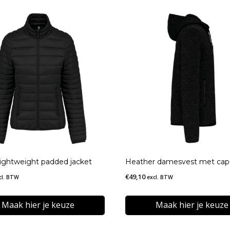
 lightweight padded jacket
Heather damesvest met ca
€
49,10
cl. BTW
excl. BTW
Maak hier je keuze
Maak hier je keuze
Dit