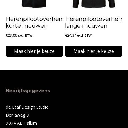
optie
optie
kan
kan
Herenpilootoverhemd
Herenpilootoverhemd
gekozen
gekozen
korte mouwen
lange mouwen
worden
worden
€
23,06
€
24,34
excl. BTW
excl. BTW
op
op
de
de
Maak hier je keuze
Maak hier je keuze
productpagina
productpagina
Dit
Dit
product
product
heeft
heeft
meerdere
meerdere
Bedrijfsgegevens
variaties.
variaties.
Deze
Deze
de Laaf Design Studio
Doniaweg 9
optie
optie
9074 AE Hallum
kan
kan