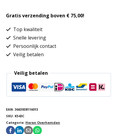
overhemd
Gratis verzending boven € 75,00!
korte
mouwen
Top kwaliteit
aantal
Snelle levering
Persoonlijk contact
Veilig betalen
Veilig betalen
EAN:
3663938116013
SKU:
K543C
Categorie:
Heren Overhemden