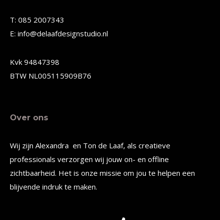
gekozen
gekozen
T: 085 2007343
worden
worden
E: info@delaafdesignstudio.nl
op
op
de
de
Kvk 94847398
productpagina
productpagina
BTW NL005115909B76
Over ons
Wij zijn Alexandra en Ton de Laaf, als creatieve
professionals verzorgen wij jouw on- en offline
zichtbaarheid. Het is onze missie om jou te helpen een
blijvende indruk te maken.