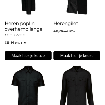
Heren poplin
Herengilet
overhemd lange
€
48,00
excl. BTW
mouwen
€
23,96
excl. BTW
Maak hier je keuze
Maak hier je keuze
Dit
Dit
product
product
heeft
heeft
meerdere
meerdere
variaties.
variaties.
Deze
Deze