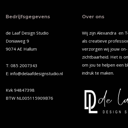
meerdere
meerde
Bedrijfsgegevens
Over ons
variaties.
variatie
Deze
Deze
de Laaf Design Studio
Wij zijn Alexandra en T
optie
optie
Doniaweg 9
als creatieve professio
kan
kan
9074 AE Hallum
verzorgen wij jouw on- 
gekozen
gekoze
zichtbaarheid. Het is o
worden
worden
om jou te helpen een b
T: 085 2007343
op
op
indruk te maken.
E: info@delaafdesignstudio.nl
de
de
Kvk 94847398
productpagina
produc
BTW NL005115909B76