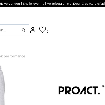
tis verzenden | Snelle levering | Veilig betalen met iDeal, Creditcard of a
Zoeken
0
ek performance