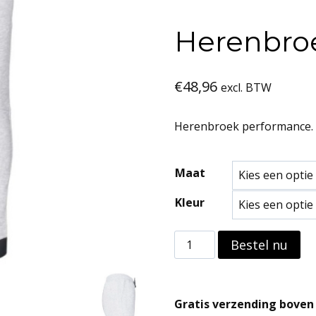
Herenbro
€
48,96
excl. BTW
Herenbroek performance. H
Maat
Kleur
Herenbroek
Bestel nu
performance
aantal
Gratis verzending boven 