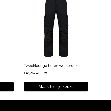
Tweekleurige heren werkbroek
€
48,26
excl. BTW
Maak hier je keuze
Dit
product
heeft