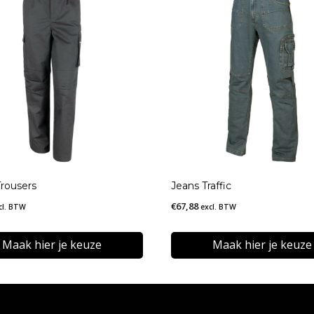
Trousers
Jeans Traffic
€
67,88
cl. BTW
excl. BTW
Maak hier je keuze
Maak hier je keuze
Dit
t
product
heeft