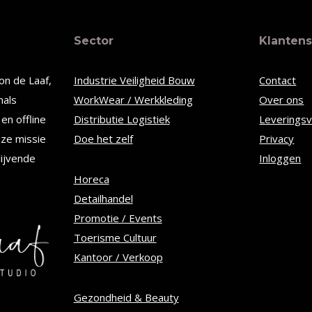
re
meerdere
Sector
Klantens
s.
variaties.
Deze
on de Laaf,
Industrie Veiligheid Bouw
Contact
optie
nals
WorkWear / Werkkleding
Over ons
kan
en offline
Distributie Logistiek
Leverings
n
gekozen
nze missie
Doe het zelf
Privacy
worden
lijvende
Inloggen
op
Horeca
Detailhandel
de
Promotie / Events
tpagina
productpagina
Toerisme Cultuur
Kantoor / Verkoop
Gezondheid & Beauty