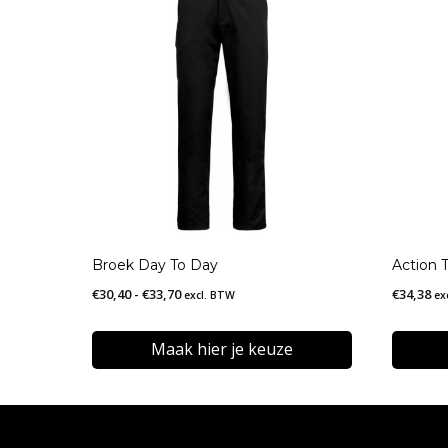
Broek Day To Day
Action 
Prijsklasse:
€
30,40
-
€
33,70
€
34,38
excl. BTW
ex
€30,40
tot
Maak hier je keuze
€33,70
Dit
Dit
product
produc
heeft
heeft