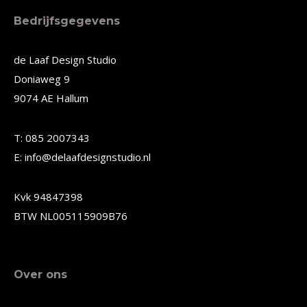
meerdere
meerdere
Bedrijfsgegevens
variaties.
variaties.
Deze
Deze
de Laaf Design Studio
Doniaweg 9
optie
optie
9074 AE Hallum
kan
kan
gekozen
gekozen
T: 085 2007343
worden
worden
E: info@delaafdesignstudio.nl
op
op
de
de
Kvk 94847398
productpagina
productpagina
BTW NL005115909B76
Over ons