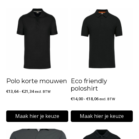
Polo korte mouwen
Eco friendly
poloshirt
Prijsklasse:
€
13,64
-
€
21,34
excl. BTW
Prijsklasse:
€
14,00
-
€
18,06
€13,64
excl. BTW
€14,00
tot
tot
€21,34
Maak hier je keuze
Maak hier je keuze
€18,06
Dit
Dit
product
product