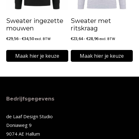
optie
optie
kan
kan
Sweater ingezette
Sweater met
gekozen
gekozen
mouwen
ritskraag
worden
worden
Prijsklasse:
Prijsklasse:
€
29,56
-
€
34,50
€
23,64
-
€
28,96
excl. BTW
excl. BTW
op
op
€29,56
€23,64
de
de
tot
tot
Maak hier je keuze
Maak hier je keuze
€34,50
€28,96
productpagina
productpagina
Dit
Dit
product
product
heeft
heeft
meerdere
meerdere
Bedrijfsgegevens
variaties.
variaties.
Deze
Deze
de Laaf Design Studio
Doniaweg 9
optie
optie
9074 AE Hallum
kan
kan