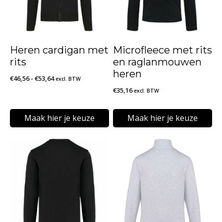
Heren cardigan met
Microfleece met rits
rits
en raglanmouwen
heren
Prijsklasse:
€
46,56
-
€
53,64
excl. BTW
€
35,16
€46,56
excl. BTW
tot
€53,64
Maak hier je keuze
Maak hier je keuze
Dit
Dit
product
product
heeft
heeft
meerdere
meerdere
variaties.
variaties.
Deze
Deze