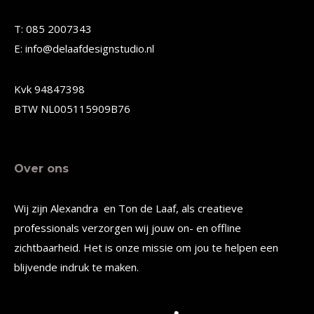
gekozen
gekozen
T: 085 2007343
worden
worden
E: info@delaafdesignstudio.nl
op
op
de
de
Kvk 94847398
productpagina
productpagina
BTW NL005115909B76
Over ons
Wij zijn Alexandra en Ton de Laaf, als creatieve
professionals verzorgen wij jouw on- en offline
zichtbaarheid. Het is onze missie om jou te helpen een
blijvende indruk te maken.