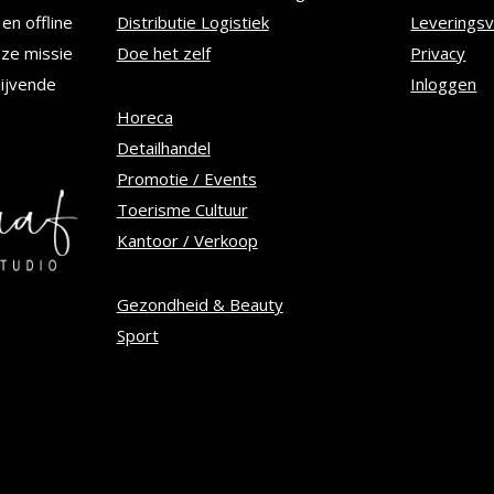
kan
en offline
Distributie Logistiek
Leverings
n
gekozen
nze missie
Doe het zelf
Privacy
worden
lijvende
Inloggen
op
Horeca
Detailhandel
de
Promotie / Events
tpagina
productpagina
Toerisme Cultuur
Kantoor / Verkoop
Gezondheid & Beauty
Sport