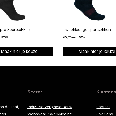
pte Sportsokken
Tweekleurige sportsokken
€
5,26
l. BTW
excl. BTW
Maak hier je keuze
Maak hier je keuze
Dit
t
product
heeft
re
meerdere
Sector
Klantens
s.
variaties.
Deze
on de Laaf,
Industrie Veiligheid Bouw
Contact
optie
nals
WorkWear / Werkkleding
Over ons