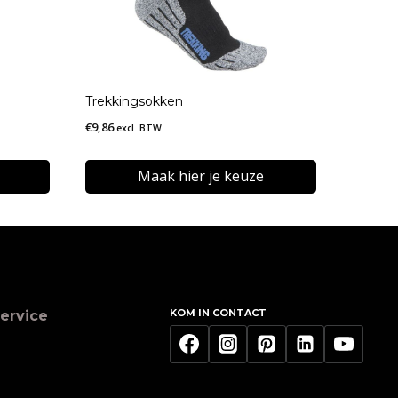
Trekkingsokken
€
9,86
excl. BTW
Maak hier je keuze
Dit
product
heeft
meerdere
KOM IN CONTACT
ervice
variaties.
Deze
optie