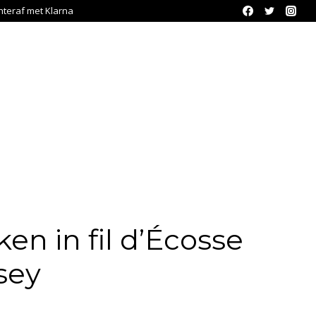
chteraf met Klarna
en in fil d’Écosse
sey