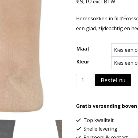
€
9,10
excl. BTW
Herensokken in fil d’Écos
een glad, zijdeachtig en h
Maat
Kleur
Herensokken
Bestel nu
in
fil
Gratis verzending boven 
d'Écosse
katoenjersey
Top kwaliteit
aantal
Snelle levering
Persoonlijk contact