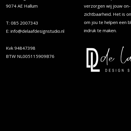
kan
kan
9074 AE Hallum
verzorgen wij jouw on- 
gekozen
gekoze
zichtbaarheid. Het is o
worden
worden
om jou te helpen een b
T: 085 2007343
op
op
indruk te maken.
E: info@delaafdesignstudio.nl
de
de
Kvk 94847398
productpagina
produc
BTW NL005115909B76