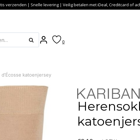
tis verzenden | Snelle levering | Veilig betalen met iDeal, Creditcard of a
Zoeken
0
l d’Écosse katoenjersey
Herensokk
katoenjer