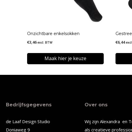
Onzichtbare enkelsokken
Gestree
€
3,46
€
6,44
excl. BTW
exc
Maak hier je keuze
Dit
Dit
product
produc
heeft
heeft
meerdere
meerde
Bedrijfsgegevens
Over ons
variaties.
variatie
Deze
Deze
de Laaf Design Studio
Wij zijn Alexandra en T
optie
optie
Doniaweg 9
als creatieve professio