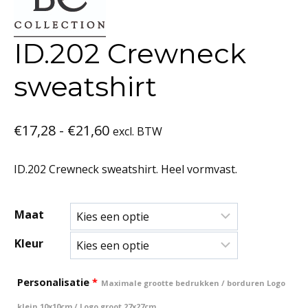
ID.202 Crewneck
sweatshirt
Prijsklasse:
€
17,28
-
€
21,60
excl. BTW
€17,28
ID.202 Crewneck sweatshirt. Heel vormvast.
tot
€21,60
Maat
Kleur
Personalisatie
*
Maximale grootte bedrukken / borduren Logo
klein 10x10cm / Logo groot 27x27cm