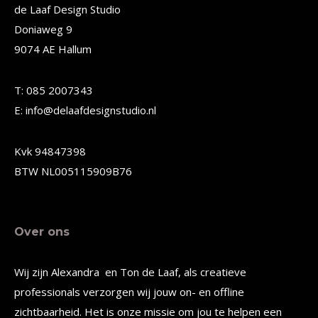
Deze
Deze
de Laaf Design Studio
Doniaweg 9
optie
optie
9074 AE Hallum
kan
kan
gekozen
gekozen
T: 085 2007343
worden
worden
E: info@delaafdesignstudio.nl
op
op
de
de
Kvk 94847398
productpagina
productpagina
BTW NL005115909B76
Over ons
Wij zijn Alexandra en Ton de Laaf, als creatieve
professionals verzorgen wij jouw on- en offline
zichtbaarheid. Het is onze missie om jou te helpen een