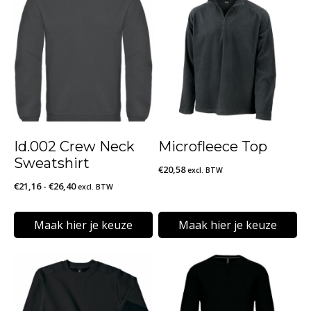
Id.002 Crew Neck
Microfleece Top
Sweatshirt
€
20,58
excl. BTW
Prijsklasse:
€
21,16
-
€
26,40
excl. BTW
€21,16
tot
Maak hier je keuze
Maak hier je keuze
€26,40
Dit
Dit
product
product
heeft
heeft