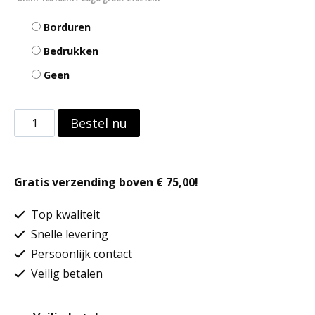
Borduren
Bedrukken
Geen
ID.202
Bestel nu
Crewneck
sweatshirt
Gratis verzending boven € 75,00!
aantal
Top kwaliteit
Snelle levering
Persoonlijk contact
Veilig betalen