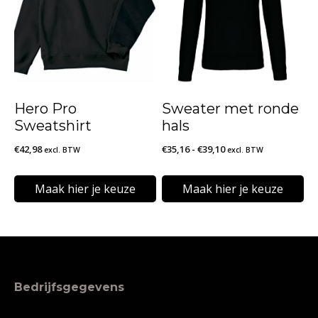
meerdere
meerdere
variaties.
variaties.
Deze
Deze
optie
optie
kan
kan
Hero Pro
Sweater met ronde
gekozen
gekozen
Sweatshirt
hals
worden
worden
Prijsklasse:
€
42,98
€
35,16
-
€
39,10
excl. BTW
excl. BTW
op
op
€35,16
de
de
tot
Maak hier je keuze
Maak hier je keuze
€39,10
productpagina
productpagina
Dit
Dit
product
product
heeft
heeft
meerdere
meerdere
Bedrijfsgegevens
variaties.
variaties.