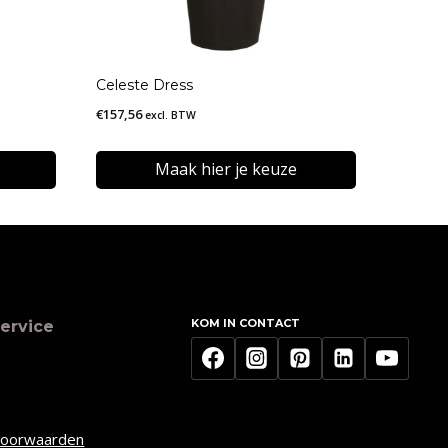
Celeste Dress
€
157,56
excl. BTW
Maak hier je keuze
Dit
product
heeft
meerdere
KOM IN CONTACT
ervice
variaties.
Deze
optie
kan
voorwaarden