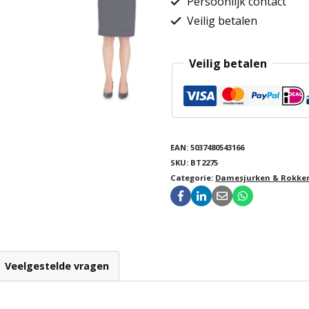
Persoonlijk contact
Veilig betalen
Veilig betalen
EAN:
5037480543166
SKU:
BT2275
Categorie:
Damesjurken & Rokke
Veelgestelde vragen