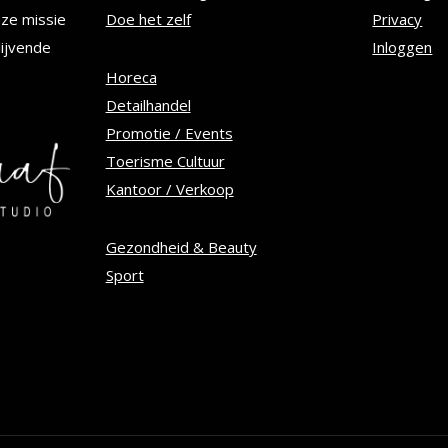
n
gekozen
nze missie
Doe het zelf
Privacy
worden
lijvende
Inloggen
op
Horeca
Detailhandel
de
Promotie / Events
tpagina
productpagina
Toerisme Cultuur
Kantoor / Verkoop
Gezondheid & Beauty
Sport