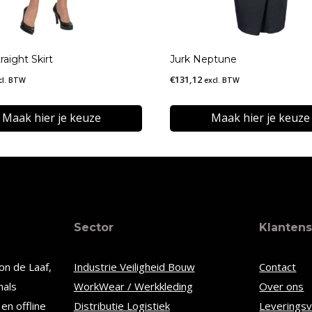
raight Skirt
Jurk Neptune
€
131,12
cl. BTW
excl. BTW
Maak hier je keuze
Maak hier je keuze
Dit
t
product
heeft
re
meerdere
Sector
Klantens
s.
variaties.
Deze
on de Laaf,
Industrie Veiligheid Bouw
Contact
optie
nals
WorkWear / Werkkleding
Over ons
kan
en offline
Distributie Logistiek
Leverings