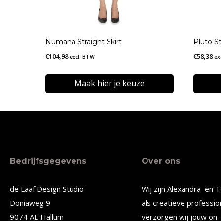
Numana Straight Skirt
Pluto St
€
104,98
€
58,38
excl. BTW
ex
Maak hier je keuze
Dit
Dit
product
produc
heeft
heeft
meerdere
meerde
Bedrijfsgegevens
Over ons
variaties.
variatie
Deze
Deze
de Laaf Design Studio
Wij zijn Alexandra en T
optie
optie
Doniaweg 9
als creatieve professio
kan
kan
9074 AE Hallum
verzorgen wij jouw on- 