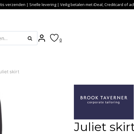
tis verzenden | Snelle levering | Veilig betalen met iDeal, Creditcard of a
Zoeken
0
uliet skirt
Juliet skir