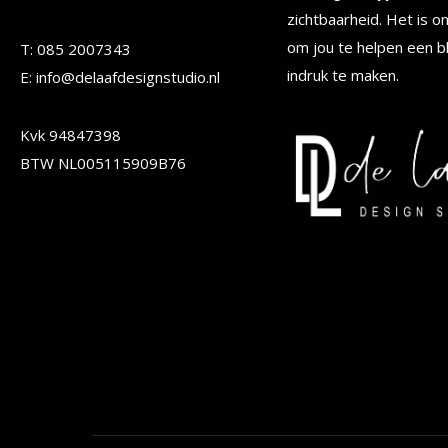
gekozen
gekoze
zichtbaarheid. Het is o
worden
worden
om jou te helpen een b
T: 085 2007343
op
op
indruk te maken.
E: info@delaafdesignstudio.nl
de
de
Kvk 94847398
productpagina
produc
BTW NL005115909B76