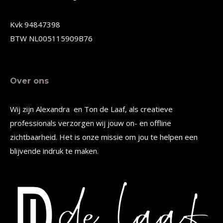
op
op
de
de
Kvk 94847398
productpagina
productpagina
BTW NL005115909B76
Over ons
Wij zijn Alexandra en Ton de Laaf, als creatieve
professionals verzorgen wij jouw on- en offline
zichtbaarheid. Het is onze missie om jou te helpen een
blijvende indruk te maken.