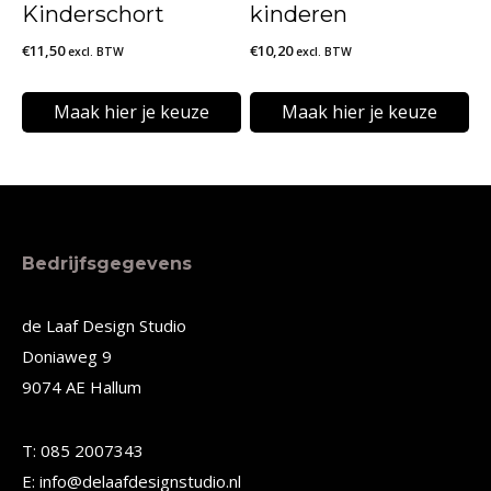
Kinderschort
kinderen
€
11,50
€
10,20
excl. BTW
excl. BTW
Maak hier je keuze
Maak hier je keuze
Dit
Dit
product
product
heeft
heeft
meerdere
meerdere
Bedrijfsgegevens
variaties.
variaties.
Deze
Deze
de Laaf Design Studio
Doniaweg 9
optie
optie
9074 AE Hallum
kan
kan
gekozen
gekozen
T: 085 2007343
worden
worden
E: info@delaafdesignstudio.nl