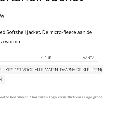
asse:
TW
 Softshell Jacket. De micro-fleece aan de
ra warmte.
KLEUR
AANTAL
L. KIES 1ST VOOR ALLE MATEN. DAARNA DE KLEUR(EN),
N
otte bedrukken / borduren Logo klein 10x10cm / Logo groot