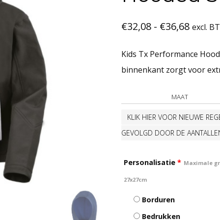
Prijskl
€
32,08
-
€
36,68
excl. B
€32,08
Kids Tx Performance Hooded
tot
binnenkant zorgt voor ext
€36,68
MAAT
KLIK HIER VOOR NIEUWE REGE
GEVOLGD DOOR DE AANTALLE
Personalisatie
*
Maximale gro
27x27cm
Borduren
Bedrukken