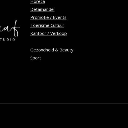
op
Horeca
Detailhandel
de
Promotie / Events
tpagina
productpagina
Toerisme Cultuur
Kantoor / Verkoop
Gezondheid & Beauty
Sport