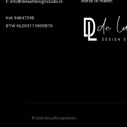
op
op
indruk te maken.
E: info@delaafdesignstudio.nl
de
de
Kvk 94847398
productpagina
produc
BTW NL005115909B76
© 2026 deLaafDesignStudio