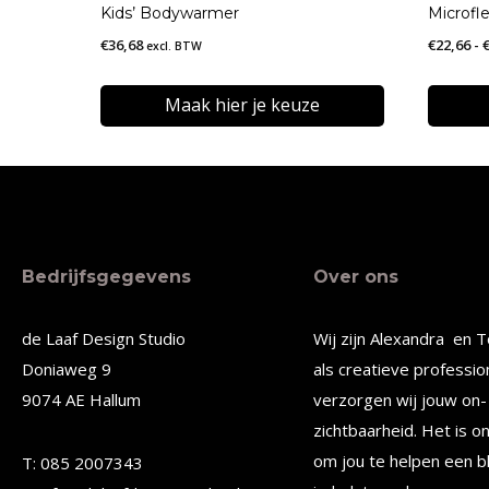
Kids’ Bodywarmer
Microfle
€
36,68
€
22,66
-
excl. BTW
Maak hier je keuze
Dit
Dit
product
produc
heeft
heeft
meerdere
meerde
Bedrijfsgegevens
Over ons
variaties.
variatie
Deze
Deze
de Laaf Design Studio
Wij zijn Alexandra en T
optie
optie
Doniaweg 9
als creatieve professio
kan
kan
9074 AE Hallum
verzorgen wij jouw on- 
gekozen
gekoze
zichtbaarheid. Het is o
worden
worden
om jou te helpen een b
T: 085 2007343