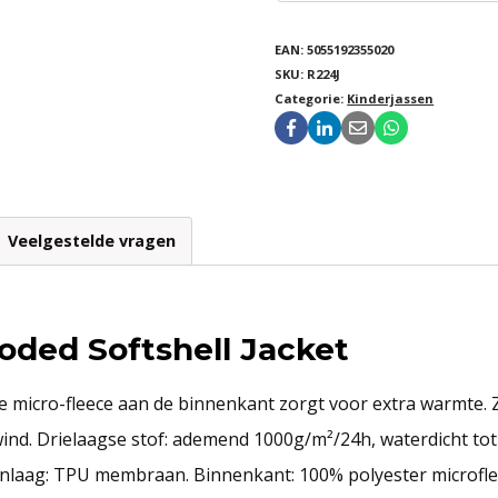
EAN:
5055192355020
SKU:
R224J
Categorie:
Kinderjassen
Veelgestelde vragen
oded Softshell Jacket
e micro-fleece aan de binnenkant zorgt voor extra warmte.
nd. Drielaagse stof: ademend 1000g/m²/24h, waterdicht tot
enlaag: TPU membraan. Binnenkant: 100% polyester microfle