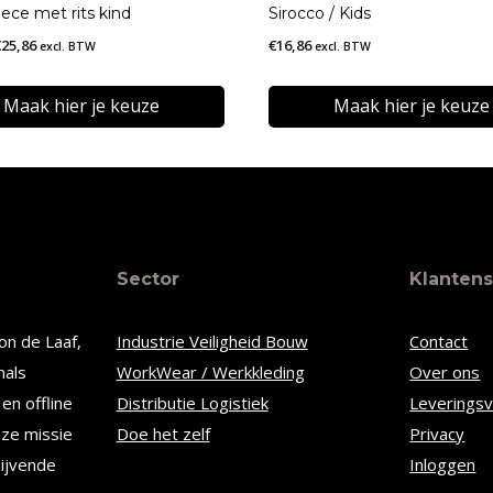
ece met rits kind
Sirocco / Kids
Prijsklasse:
€
25,86
€
16,86
excl. BTW
excl. BTW
€22,66
tot
Maak hier je keuze
Maak hier je keuze
€25,86
Dit
t
product
heeft
re
meerdere
Sector
Klantens
s.
variaties.
Deze
on de Laaf,
Industrie Veiligheid Bouw
Contact
optie
nals
WorkWear / Werkkleding
Over ons
kan
en offline
Distributie Logistiek
Leverings
n
gekozen
nze missie
Doe het zelf
Privacy
worden
lijvende
Inloggen