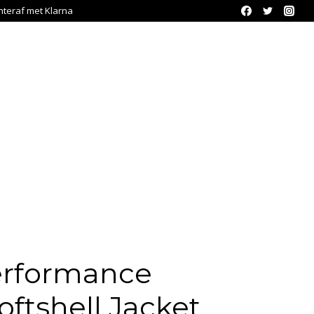
chteraf met Klarna
erformance
ftshell Jacket