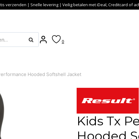
tis verzenden | Snelle levering | Veilig betalen met iDeal, Creditcard of a
Zoeken
0
Performance Hooded Softshell Jacket
Kids Tx P
Hooded So