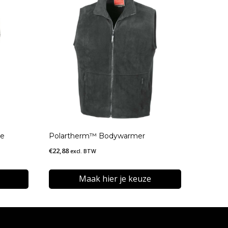
se
Polartherm™ Bodywarmer
€
22,88
excl. BTW
Maak hier je keuze
Dit
product