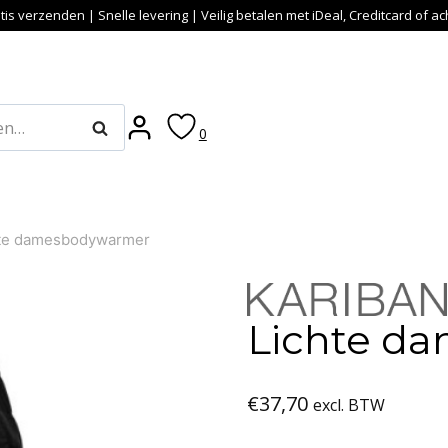
tis verzenden | Snelle levering | Veilig betalen met iDeal, Creditcard of a
Zoeken
0
hte damesbodywarmer
Lichte d
€
37,70
excl. BTW