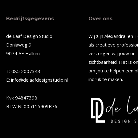
heeft
heeft
meerdere
meerde
Bedrijfsgegevens
Over ons
variaties.
variatie
Deze
Deze
de Laaf Design Studio
Wij zijn Alexandra en T
optie
optie
Doniaweg 9
als creatieve professio
kan
kan
9074 AE Hallum
verzorgen wij jouw on- 
gekozen
gekoze
zichtbaarheid. Het is o
worden
worden
om jou te helpen een b
T: 085 2007343
op
op
indruk te maken.
E: info@delaafdesignstudio.nl
de
de
Kvk 94847398
productpagina
produc
BTW NL005115909B76