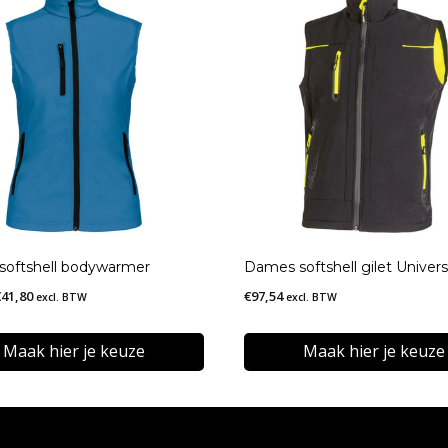
oftshell bodywarmer
Dames softshell gilet Univer
Prijsklasse:
€
41,80
€
97,54
excl. BTW
excl. BTW
€18,80
tot
Maak hier je keuze
Maak hier je keuze
€41,80
Dit
t
product