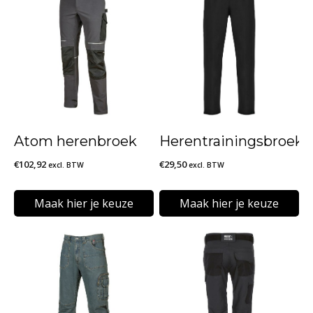
Atom herenbroek
Herentrainingsbroek
€
102,92
€
29,50
excl. BTW
excl. BTW
Maak hier je keuze
Maak hier je keuze
Dit
Dit
product
product
heeft
heeft
meerdere
meerdere