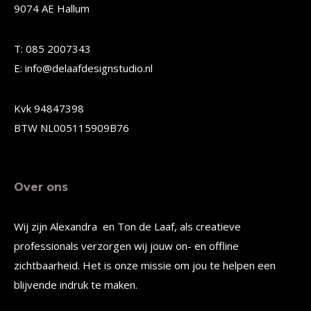
9074 AE Hallum
kan
kan
gekozen
gekozen
T: 085 2007343
worden
worden
E: info@delaafdesignstudio.nl
op
op
de
de
Kvk 94847398
productpagina
productpagina
BTW NL005115909B76
Over ons
Wij zijn Alexandra en Ton de Laaf, als creatieve
professionals verzorgen wij jouw on- en offline
zichtbaarheid. Het is onze missie om jou te helpen een
blijvende indruk te maken.