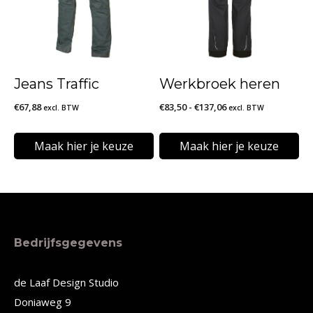
variaties.
variaties.
Deze
Deze
optie
optie
kan
kan
Jeans Traffic
Werkbroek heren
gekozen
gekozen
Prijsklasse:
€
67,88
€
83,50
-
€
137,06
excl. BTW
excl. BTW
worden
worden
€83,50
op
op
tot
Maak hier je keuze
Maak hier je keuze
de
de
€137,06
Dit
Dit
productpagina
productpagina
product
product
heeft
heeft
meerdere
meerdere
Bedrijfsgegevens
variaties.
variaties.
Deze
Deze
de Laaf Design Studio
Doniaweg 9
optie
optie