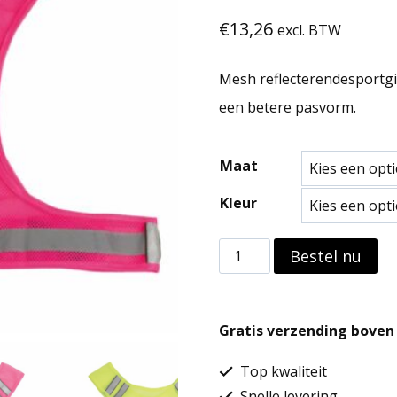
€
13,26
excl. BTW
Mesh reflecterendesportgil
een betere pasvorm.
Maat
Kleur
Mesh
Bestel nu
reflecterendesportgilet
aantal
Gratis verzending boven 
Top kwaliteit
Snelle levering