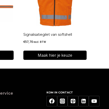
Signalisatiegilet van softshell
€
57,70
excl. BTW
Maak hier je keuze
Dit
product
heeft
meerdere
KOM IN CONTACT
ervice
variaties.
Deze