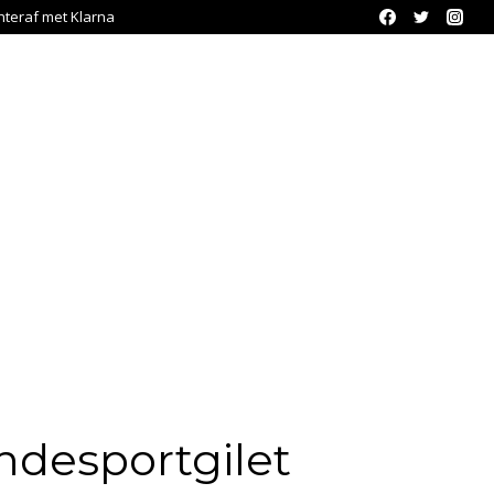
chteraf met Klarna
endesportgilet