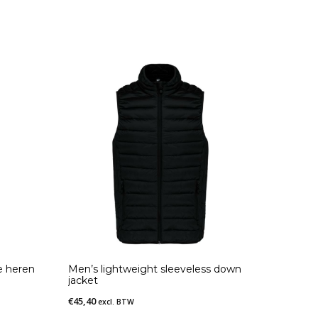
e heren
Men’s lightweight sleeveless down
jacket
€
45,40
excl. BTW