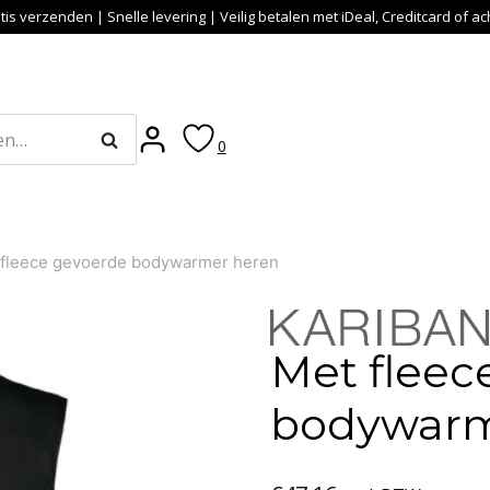
tis verzenden | Snelle levering | Veilig betalen met iDeal, Creditcard of a
Zoeken
0
 fleece gevoerde bodywarmer heren
Met fleec
bodywarm