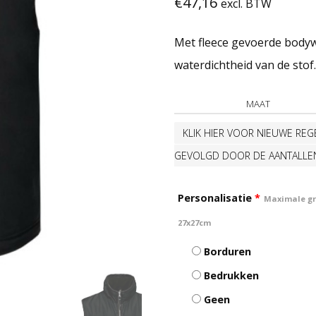
€
47,16
excl. BTW
Met fleece gevoerde body
waterdichtheid van de stof
MAAT
KLIK HIER VOOR NIEUWE REGE
GEVOLGD DOOR DE AANTALLE
Personalisatie
*
Maximale gro
27x27cm
Borduren
Bedrukken
Geen