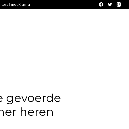
chteraf met Klarna
e gevoerde
er heren