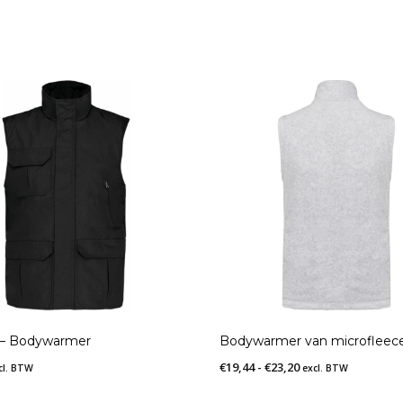
 – Bodywarmer
Bodywarmer van microfleec
Prijsklasse:
€
19,44
-
€
23,20
cl. BTW
excl. BTW
€19,44