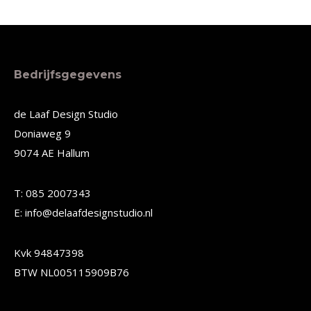
Dit
Dit
product
product
heeft
heeft
meerdere
meerdere
Bedrijfsgegevens
variaties.
variaties.
Deze
Deze
de Laaf Design Studio
Doniaweg 9
optie
optie
9074 AE Hallum
kan
kan
gekozen
gekozen
T: 085 2007343
worden
worden
E: info@delaafdesignstudio.nl
op
op
de
de
Kvk 94847398
productpagina
productpagina
BTW NL005115909B76