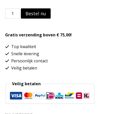
Naadloze
Bestel nu
hoofdband
voor
Gratis verzending boven € 75,00!
kinderen
aantal
Top kwaliteit
Snelle levering
Persoonlijk contact
Veilig betalen
Veilig betalen