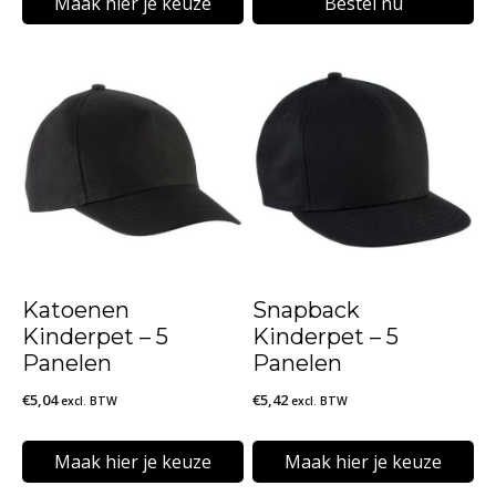
Maak hier je keuze
Bestel nu
Dit
product
heeft
meerdere
variaties.
Deze
optie
kan
Katoenen
Snapback
gekozen
Kinderpet – 5
Kinderpet – 5
worden
Panelen
Panelen
op
€
5,04
€
5,42
excl. BTW
excl. BTW
de
Maak hier je keuze
Maak hier je keuze
productpagina