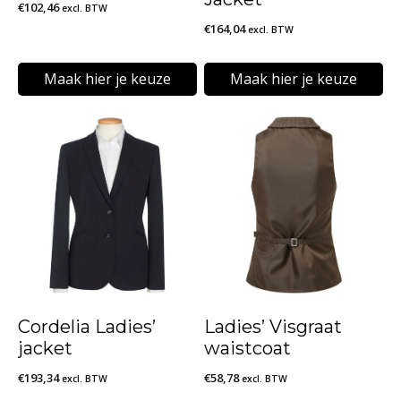
€
102,46
excl. BTW
€
164,04
excl. BTW
Maak hier je keuze
Maak hier je keuze
Dit
Dit
product
product
heeft
heeft
meerdere
meerdere
variaties.
variaties.
Deze
Deze
optie
optie
kan
kan
Cordelia Ladies’
Ladies’ Visgraat
gekozen
gekozen
jacket
waistcoat
worden
worden
€
193,34
€
58,78
excl. BTW
excl. BTW
op
op