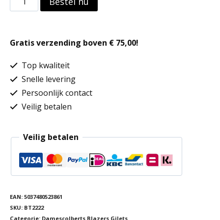
Bestel nu
Tailored
Fit
Gratis verzending boven € 75,00!
Jacket
aantal
Top kwaliteit
Snelle levering
Persoonlijk contact
Veilig betalen
Veilig betalen
EAN:
5037480523861
SKU:
BT2222
Categorie:
Damescolberts Blazers Gilets