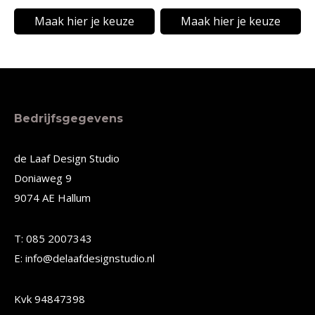
de
de
Maak hier je keuze
Maak hier je keuze
productpagina
productpagina
Dit
Dit
product
product
heeft
heeft
meerdere
meerdere
Bedrijfsgegevens
variaties.
variaties.
Deze
Deze
de Laaf Design Studio
Doniaweg 9
optie
optie
9074 AE Hallum
kan
kan
gekozen
gekozen
T: 085 2007343
worden
worden
E: info@delaafdesignstudio.nl
op
op
de
de
Kvk 94847398