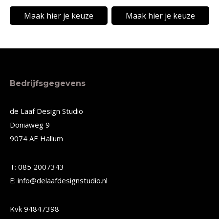
de
de
Maak hier je keuze
Maak hier je keuze
productpagina
productpagina
Dit
Dit
product
product
heeft
heeft
meerdere
meerdere
Bedrijfsgegevens
variaties.
variaties.
Deze
Deze
de Laaf Design Studio
Doniaweg 9
optie
optie
9074 AE Hallum
kan
kan
gekozen
gekozen
T: 085 2007343
worden
worden
E: info@delaafdesignstudio.nl
op
op
de
de
Kvk 94847398