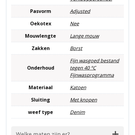
Pasvorm
Adjusted
Oekotex
Nee
Mouwlengte
Lange mouw
Zakken
Borst
Fijn wasgoed bestand
Onderhoud
tegen 40 °C
Fijnwasprogramma
Materiaal
Katoen
Sluiting
Met knopen
weef type
Denim
Welke maten zijn er?