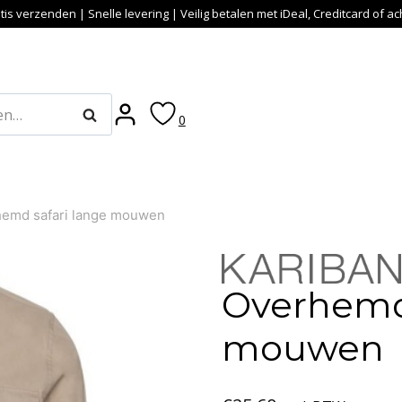
tis verzenden | Snelle levering | Veilig betalen met iDeal, Creditcard of a
Zoeken
0
emd safari lange mouwen
Overhemd 
mouwen