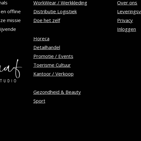
nals
WorkWear / Werkkleding
Over ons
kan
en offline
Distributie Logistiek
Leverings
n
gekozen
nze missie
Doe het zelf
Privacy
worden
lijvende
Inloggen
op
Horeca
Detailhandel
de
Promotie / Events
tpagina
productpagina
Toerisme Cultuur
Kantoor / Verkoop
Gezondheid & Beauty
Sport