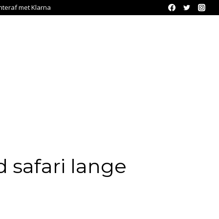
chteraf met Klarna
safari lange