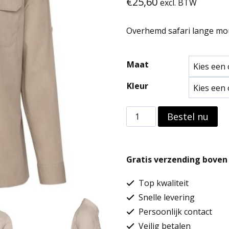
€
25,60
excl. BTW
Overhemd safari lange mou
Maat
Kleur
Overhemd
Bestel nu
safari
lange
Gratis verzending boven 
mouwen
aantal
Top kwaliteit
Snelle levering
Persoonlijk contact
Veilig betalen