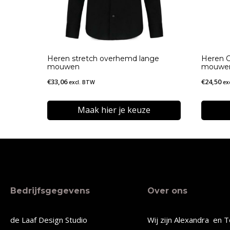
Heren stretch overhemd lange
Heren O
mouwen
mouwe
€
33,06
€
24,50
excl. BTW
ex
Maak hier je keuze
Dit
Dit
product
produc
heeft
heeft
meerdere
meerde
Bedrijfsgegevens
Over ons
variaties.
variatie
Deze
Deze
de Laaf Design Studio
Wij zijn Alexandra en T
optie
optie