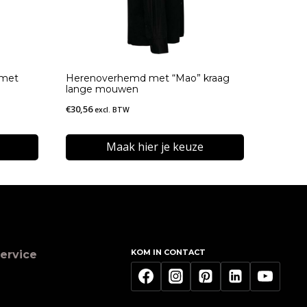
 met
Herenoverhemd met “Mao” kraag
lange mouwen
€
30,56
excl. BTW
Maak hier je keuze
Dit
product
heeft
meerdere
KOM IN CONTACT
ervice
variaties.
Deze
optie