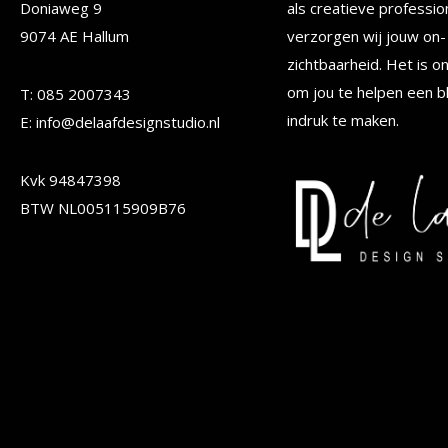
Doniaweg 9
als creatieve professio
kan
kan
9074 AE Hallum
verzorgen wij jouw on- 
gekozen
gekoze
zichtbaarheid. Het is o
worden
worden
om jou te helpen een b
T: 085 2007343
op
op
indruk te maken.
E: info@delaafdesignstudio.nl
de
de
Kvk 94847398
productpagina
produc
BTW NL005115909B76