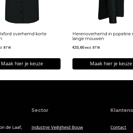
xford overhemd korte
Herenoverhemd in popeline
n
lange mouwen
€
33,60
cl. BTW
excl. BTW
Maak hier je keuze
Maak hier je keuze
Dit
t
product
heeft
re
meerdere
Sector
Klantens
s.
variaties.
Deze
on de Laaf,
Industrie Veiligheid Bouw
Contact
optie