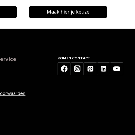
€13,34
tot
Maak hier je keuze
€16,16
Dit
product
heeft
meerdere
KOM IN CONTACT
ervice
variaties.
Deze
optie
kan
voorwaarden
gekozen
worden
op
de