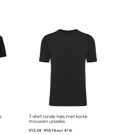
s
T-shirt ronde hals met korte
mouwen uniseks
Prijsklasse:
€
13,34
-
€
16,16
excl. BTW