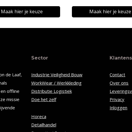
€6,60
tot
tot
Maak hier je keuze
Maak hier je keuze
€11,20
€10,06
Dit
t
product
heeft
re
meerdere
Sector
Klantens
s.
variaties.
Deze
on de Laaf,
Industrie Veiligheid Bouw
Contact
optie
nals
WorkWear / Werkkleding
Over ons
kan
en offline
Distributie Logistiek
Leverings
n
gekozen
nze missie
Doe het zelf
Privacy
worden
lijvende
Inloggen
op
Horeca
Detailhandel
de