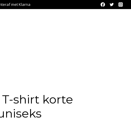
chteraf met Klarna
T-shirt korte
niseks