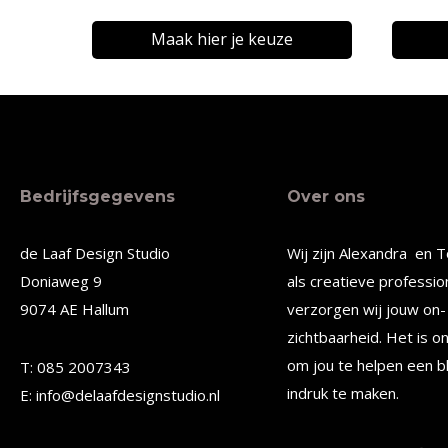
€14,24
tot
Maak hier je keuze
€18,20
Dit
Dit
product
produc
heeft
heeft
meerdere
meerde
Bedrijfsgegevens
Over ons
variaties.
variatie
Deze
Deze
de Laaf Design Studio
Wij zijn Alexandra en T
optie
optie
Doniaweg 9
als creatieve professio
kan
kan
9074 AE Hallum
verzorgen wij jouw on- 
gekozen
gekoze
zichtbaarheid. Het is o
worden
worden
om jou te helpen een b
T: 085 2007343
op
op
indruk te maken.
E: info@delaafdesignstudio.nl
de
de