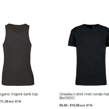
rganic Inspire tank top
Uniseks t-shirt met ronde hal
Bio190IC
Prijsklasse:
€
11,20
excl. BTW
Prijsklasse:
€
6,60
-
€
10,06
excl. BTW
€10,00