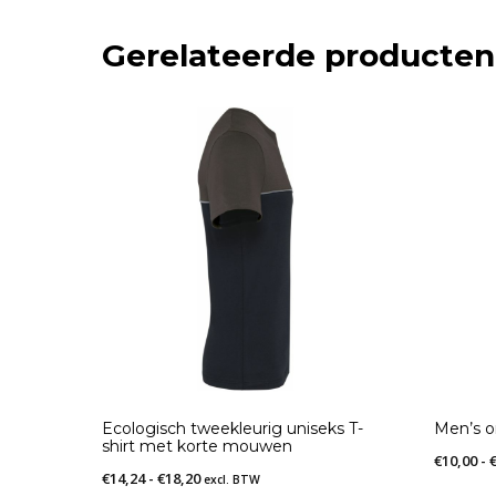
Gerelateerde producten
Ecologisch tweekleurig uniseks T-
Men’s o
shirt met korte mouwen
€
10,00
-
Prijsklasse:
€
14,24
-
€
18,20
excl. BTW