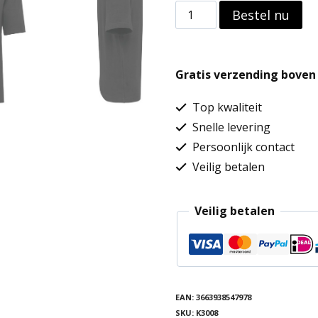
Oversized
Bestel nu
T-
shirt
Gratis verzending boven 
korte
mouwen
Top kwaliteit
uniseks
Snelle levering
Persoonlijk contact
aantal
Veilig betalen
Veilig betalen
EAN:
3663938547978
SKU:
K3008