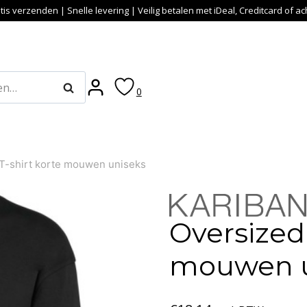
tis verzenden | Snelle levering | Veilig betalen met iDeal, Creditcard of a
Zoeken
0
T-shirt korte mouwen uniseks
Oversized 
mouwen u