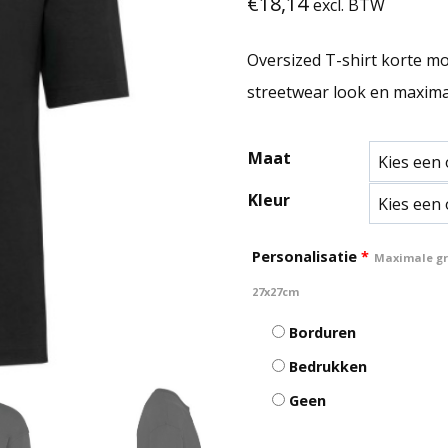
€
18,14
excl. BTW
Oversized T-shirt korte m
streetwear look en maxima
Maat
Kleur
Personalisatie
*
Maximale gro
27x27cm
Borduren
Bedrukken
Geen