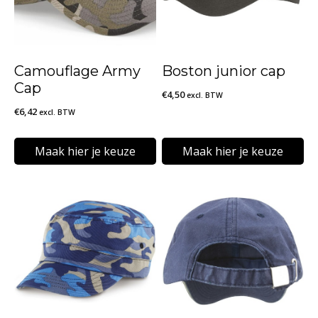
Camouflage Army
Boston junior cap
Cap
€
4,50
excl. BTW
€
6,42
excl. BTW
Maak hier je keuze
Maak hier je keuze
Dit
Dit
product
product
heeft
heeft
meerdere
meerdere
variaties.
variaties.
Deze
Deze
optie
optie