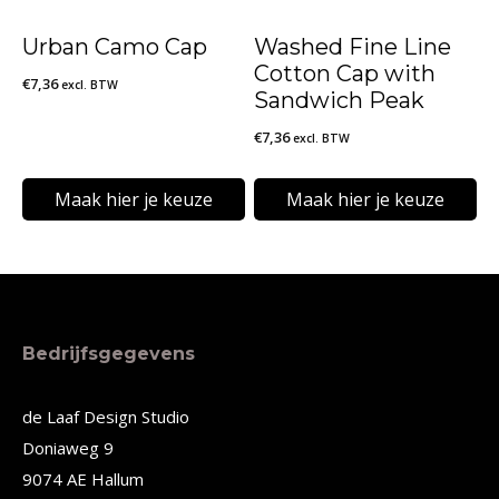
kan
kan
Urban Camo Cap
Washed Fine Line
gekozen
gekozen
Cotton Cap with
€
7,36
excl. BTW
worden
worden
Sandwich Peak
op
op
€
7,36
excl. BTW
de
de
Maak hier je keuze
Maak hier je keuze
productpagina
productpagina
Dit
Dit
product
product
heeft
heeft
meerdere
meerdere
Bedrijfsgegevens
variaties.
variaties.
Deze
Deze
de Laaf Design Studio
Doniaweg 9
optie
optie
9074 AE Hallum
kan
kan