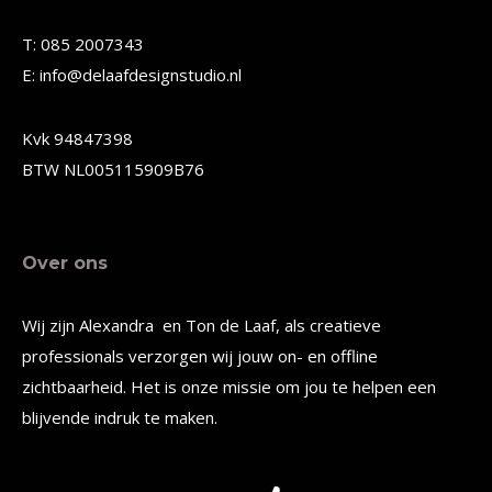
gekozen
gekozen
T: 085 2007343
worden
worden
E: info@delaafdesignstudio.nl
op
op
de
de
Kvk 94847398
productpagina
productpagina
BTW NL005115909B76
Over ons
Wij zijn Alexandra en Ton de Laaf, als creatieve
professionals verzorgen wij jouw on- en offline
zichtbaarheid. Het is onze missie om jou te helpen een
blijvende indruk te maken.