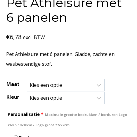
Pet Athleisure met
6 panelen
€
6,78
excl. BTW
Pet Athleisure met 6 panelen. Gladde, zachte en
wasbestendige stof.
Maat
Kleur
Personalisatie
*
Maximale grootte bedrukken / borduren Logo
klein 10x10cm / Logo groot 27x27cm