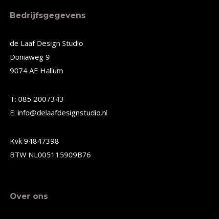
meerdere
meerdere
Bedrijfsgegevens
variaties.
variaties.
Deze
Deze
de Laaf Design Studio
Doniaweg 9
optie
optie
9074 AE Hallum
kan
kan
gekozen
gekozen
T: 085 2007343
worden
worden
E: info@delaafdesignstudio.nl
op
op
de
de
Kvk 94847398
productpagina
productpagina
BTW NL005115909B76
Over ons