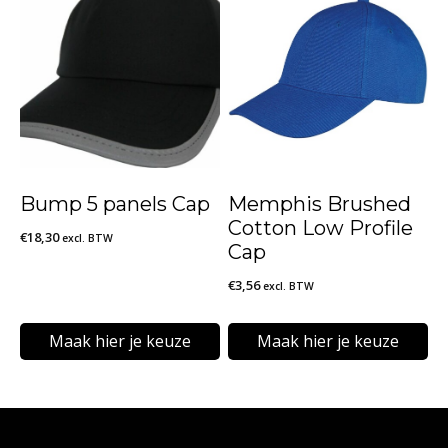
heeft
heeft
meerdere
meerdere
variaties.
variaties.
Deze
Deze
optie
optie
kan
kan
Bump 5 panels Cap
Memphis Brushed
gekozen
gekozen
Cotton Low Profile
€
18,30
excl. BTW
worden
worden
Cap
op
op
€
3,56
excl. BTW
de
de
Maak hier je keuze
Maak hier je keuze
productpagina
productpagina
Dit
Dit
product
product
heeft
heeft