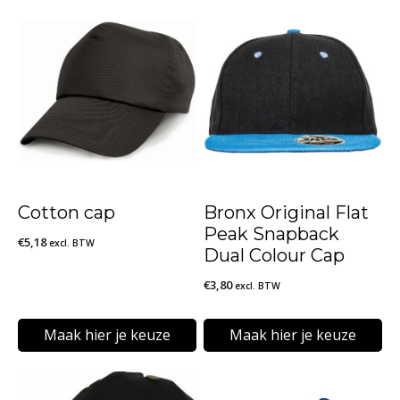
Cotton cap
Bronx Original Flat
Peak Snapback
€
5,18
excl. BTW
Dual Colour Cap
€
3,80
excl. BTW
Maak hier je keuze
Maak hier je keuze
Dit
Dit
product
product