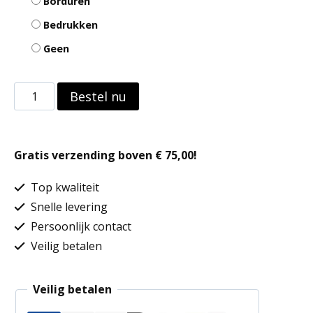
Borduren
Bedrukken
Geen
Pet
Bestel nu
Athleisure
met
Gratis verzending boven € 75,00!
6 panelen
aantal
Top kwaliteit
Snelle levering
Persoonlijk contact
Veilig betalen
Veilig betalen