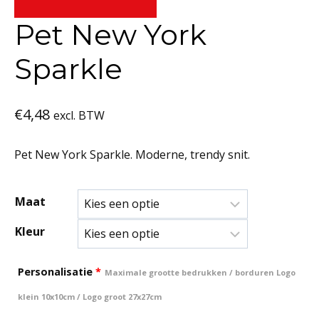
Pet New York
Sparkle
€
4,48
excl. BTW
Pet New York Sparkle. Moderne, trendy snit.
Maat
Kleur
Personalisatie
*
Maximale grootte bedrukken / borduren Logo
klein 10x10cm / Logo groot 27x27cm