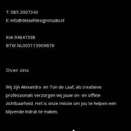
gekozen
gekozen
T: 085 2007343
worden
worden
E: info@delaafdesignstudio.nl
op
op
de
de
Kvk 94847398
productpagina
productpagina
BTW NL005115909B76
Over ons
Wij zijn Alexandra en Ton de Laaf, als creatieve
professionals verzorgen wij jouw on- en offline
zichtbaarheid. Het is onze missie om jou te helpen een
blijvende indruk te maken.