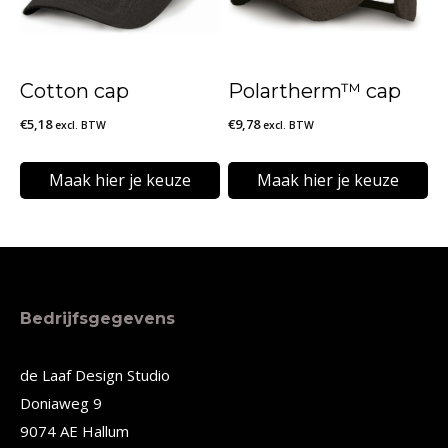
Deze
Deze
optie
optie
kan
kan
Cotton cap
Polartherm™ cap
gekozen
gekozen
€
5,18
€
9,78
excl. BTW
excl. BTW
worden
worden
op
op
Maak hier je keuze
Maak hier je keuze
de
de
Dit
Dit
productpagina
productpagina
product
product
heeft
heeft
meerdere
meerdere
Bedrijfsgegevens
variaties.
variaties.
Deze
Deze
de Laaf Design Studio
Doniaweg 9
optie
optie
9074 AE Hallum
kan
kan