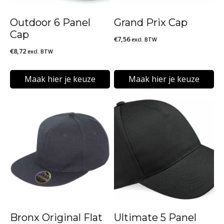
Outdoor 6 Panel
Grand Prix Cap
Cap
€
7,56
excl. BTW
€
8,72
excl. BTW
Maak hier je keuze
Maak hier je keuze
Dit
Dit
product
product
heeft
heeft
meerdere
meerdere
variaties.
variaties.
Deze
Deze
optie
optie
kan
kan
Bronx Original Flat
Ultimate 5 Panel