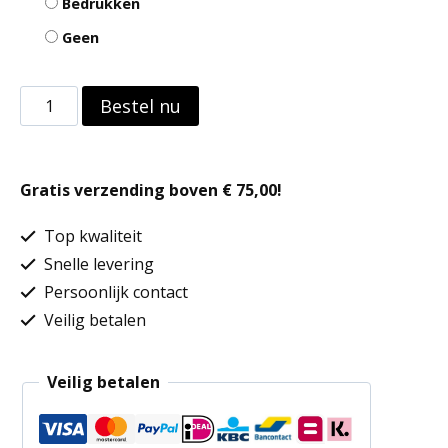
Bedrukken
Geen
Pet
Bestel nu
Rapper
5
Gratis verzending boven € 75,00!
panelen
aantal
Top kwaliteit
Snelle levering
Persoonlijk contact
Veilig betalen
Veilig betalen