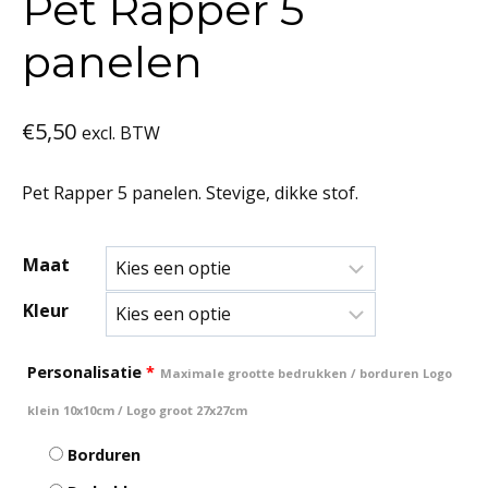
Pet Rapper 5
panelen
€
5,50
excl. BTW
Pet Rapper 5 panelen. Stevige, dikke stof.
Maat
Kleur
Personalisatie
*
Maximale grootte bedrukken / borduren Logo
klein 10x10cm / Logo groot 27x27cm
Borduren