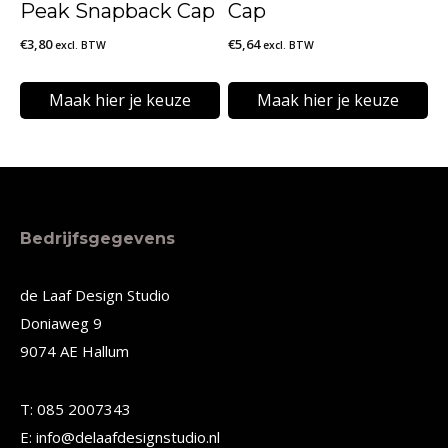
gekozen
gekozen
Peak Snapback Cap
Cap
worden
worden
€
3,80
€
5,64
excl. BTW
excl. BTW
op
op
de
de
Maak hier je keuze
Maak hier je keuze
productpagina
productpagina
Dit
Dit
product
product
heeft
heeft
meerdere
meerdere
Bedrijfsgegevens
variaties.
variaties.
Deze
Deze
de Laaf Design Studio
Doniaweg 9
optie
optie
9074 AE Hallum
kan
kan
gekozen
gekozen
T: 085 2007343
worden
worden
E: info@delaafdesignstudio.nl