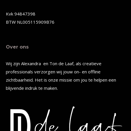
op
op
de
de
Kvk 94847398
productpagina
productpagina
BTW NL005115909B76
Over ons
Wij zijn Alexandra en Ton de Laaf, als creatieve
professionals verzorgen wij jouw on- en offline
zichtbaarheid. Het is onze missie om jou te helpen een
blijvende indruk te maken.