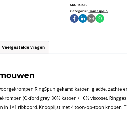
SKU:
K255C
Categorie:
Damespolo
Veelgestelde vragen
e mouwen
rgekrompen RingSpun gekamd katoen: gladde, zachte en res
rgekrompen (Oxford grey: 90% katoen / 10% viscose). Ring
en in 1×1 ribboord. Knooplijst met 4 toon-op-toon knopen. T