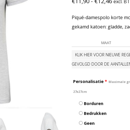
Prijskl
€
11,90
-
€
12,46
excl. B
€11,90
Piqué-damespolo korte m
tot
gekamd katoen: gladde, zac
€12,46
MAAT
KLIK HIER VOOR NIEUWE REGE
GEVOLGD DOOR DE AANTALLE
Personalisatie
*
Maximale gro
27x27cm
Borduren
Bedrukken
Geen