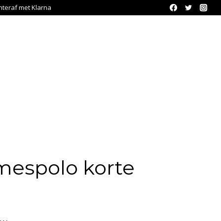
chteraf met Klarna
mespolo korte