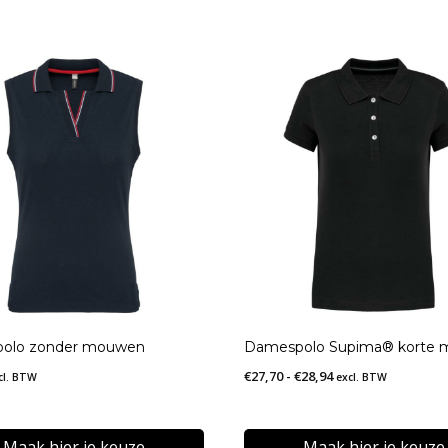
olo zonder mouwen
Damespolo Supima® korte
Prijsklasse:
€
27,70
-
€
28,94
cl. BTW
excl. BTW
€27,70
tot
Maak hier je keuze
Maak hier je keuze