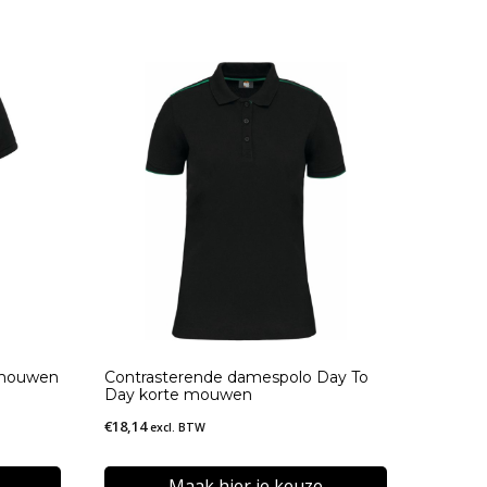
 mouwen
Contrasterende damespolo Day To
Day korte mouwen
€
18,14
excl. BTW
Maak hier je keuze