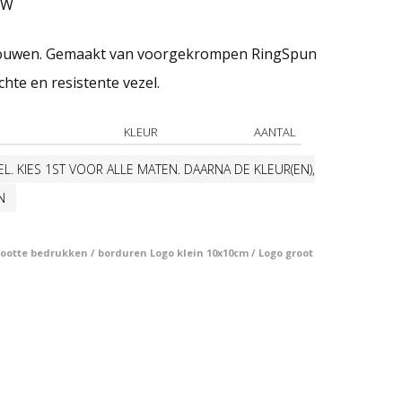
asse:
TW
ouwen. Gemaakt van voorgekrompen RingSpun
hte en resistente vezel.
KLEUR
AANTAL
L. KIES 1ST VOOR ALLE MATEN. DAARNA DE KLEUR(EN),
N
otte bedrukken / borduren Logo klein 10x10cm / Logo groot