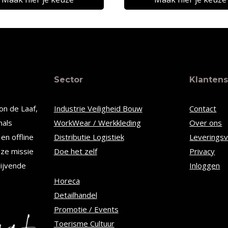
€28,94
Dit
t
product
heeft
re
meerdere
Sector
Klantens
s.
variaties.
Deze
on de Laaf,
Industrie Veiligheid Bouw
Contact
optie
nals
WorkWear / Werkkleding
Over ons
kan
en offline
Distributie Logistiek
Leverings
n
gekozen
nze missie
Doe het zelf
Privacy
worden
lijvende
Inloggen
op
Horeca
Detailhandel
de
Promotie / Events
tpagina
productpagina
Toerisme Cultuur