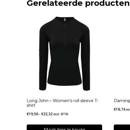
Gerelateerde producten
Long John – Women’s roll sleeve T-
Damesp
shirt
€
18,74
ex
Prijsklasse:
€
19,56
-
€
22,32
excl. BTW
€19,56
tot
Maak hier je keuze