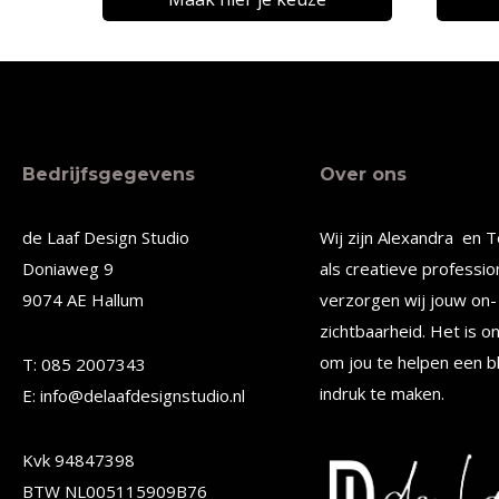
€22,32
Dit
Dit
product
produc
heeft
heeft
meerdere
meerde
Bedrijfsgegevens
Over ons
variaties.
variatie
Deze
Deze
de Laaf Design Studio
Wij zijn Alexandra en T
optie
optie
Doniaweg 9
als creatieve professio
kan
kan
9074 AE Hallum
verzorgen wij jouw on- 
gekozen
gekoze
zichtbaarheid. Het is o
worden
worden
om jou te helpen een b
T: 085 2007343
op
op
indruk te maken.
E: info@delaafdesignstudio.nl
de
de
Kvk 94847398
productpagina
produc
BTW NL005115909B76