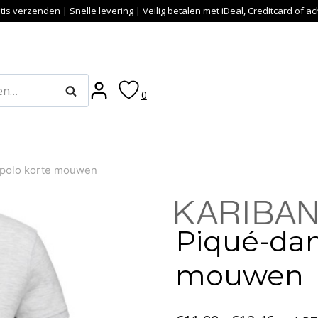
tis verzenden | Snelle levering | Veilig betalen met iDeal, Creditcard of a
Zoeken
0
polo korte mouwen
Piqué-da
mouwen