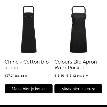
Dit
Dit
product
product
heeft
heeft
meerdere
meerdere
variaties.
variaties.
Deze
Deze
optie
optie
kan
kan
Chino – Cotton bib
Colours Bib Apron
gekozen
gekozen
apron
With Pocket
worden
worden
Prijsklasse:
€
27,24
€
13,90
-
€
15,12
excl. BTW
excl. BTW
op
op
€13,90
de
de
tot
Maak hier je keuze
Maak hier je keuze
€15,12
productpagina
productpagina
Dit
Dit
product
product