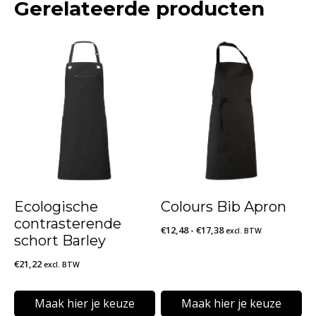
Gerelateerde producten
Ecologische
Colours Bib Apron
contrasterende
Prijsklasse:
€
12,48
-
€
17,38
excl. BTW
schort Barley
€12,48
€
21,22
excl. BTW
tot
€17,38
Maak hier je keuze
Maak hier je keuze