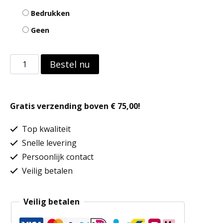
Bedrukken
Geen
Polykatoen
Bestel nu
halflang
schort
Gratis verzending boven € 75,00!
aantal
Top kwaliteit
Snelle levering
Persoonlijk contact
Veilig betalen
Veilig betalen