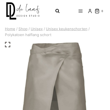
Doorgaan
naar
0
inhoud
Home
/
Shop
/
Unisex
/
Unisex keukenschorten
/
Polykatoen halflang schort