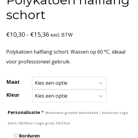
schort
Prijsklasse:
€
10,30
-
€
15,36
excl. BTW
€10,30
Polykatoen halflang schort. Wassen op 60 °C, ideaal
tot
voor professioneel gebruik.
€15,36
Maat
Kleur
Personalisatie
*
Maximale grootte bedrukken / borduren Logo
klein 10x10cm / Logo groot 27x27cm
Borduren