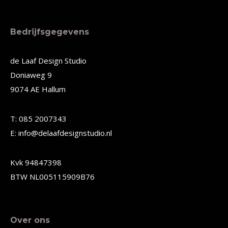
heeft
heeft
meerdere
meerdere
Bedrijfsgegevens
variaties.
variaties.
Deze
Deze
de Laaf Design Studio
Doniaweg 9
optie
optie
9074 AE Hallum
kan
kan
gekozen
gekozen
T: 085 2007343
worden
worden
E: info@delaafdesignstudio.nl
op
op
de
de
Kvk 94847398
productpagina
productpagina
BTW NL005115909B76
Over ons