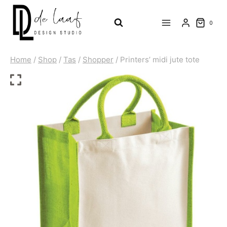
Doorgaan
naar
0
inhoud
Home
/
Shop
/
Tas
/
Shopper
/
Printers’ midi jute tote