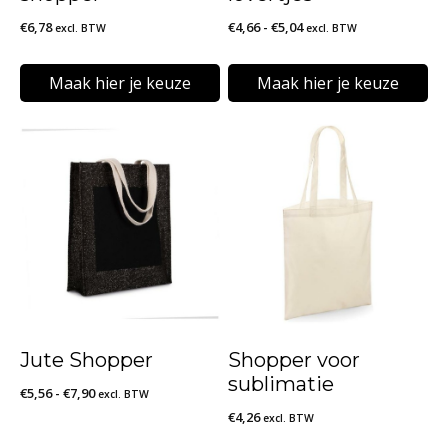
Prijsklasse:
€
6,78
€
4,66
-
€
5,04
excl. BTW
excl. BTW
€4,66
tot
Maak hier je keuze
Maak hier je keuze
€5,04
Dit
Dit
product
product
heeft
heeft
meerdere
meerdere
variaties.
variaties.
Deze
Deze
optie
optie
kan
kan
Jute Shopper
Shopper voor
gekozen
gekozen
sublimatie
Prijsklasse:
€
5,56
-
€
7,90
excl. BTW
worden
worden
€
4,26
€5,56
excl. BTW
op
op
tot