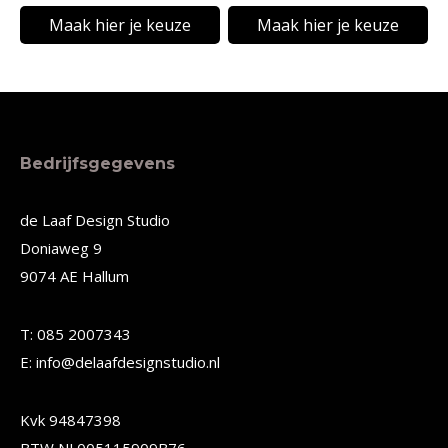
de
de
€7,90
Maak hier je keuze
Maak hier je keuze
productpagina
productpagina
Dit
Dit
product
product
heeft
heeft
meerdere
meerdere
Bedrijfsgegevens
variaties.
variaties.
Deze
Deze
de Laaf Design Studio
Doniaweg 9
optie
optie
9074 AE Hallum
kan
kan
gekozen
gekozen
T: 085 2007343
worden
worden
E: info@delaafdesignstudio.nl
op
op
de
de
Kvk 94847398
productpagina
productpagina
BTW NL005115909B76