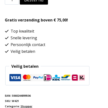
midi
jute
Gratis verzending boven € 75,00!
tote
aantal
Top kwaliteit
Snelle levering
Persoonlijk contact
Veilig betalen
Veilig betalen
EAN:
5060244899506
SKU:
W421
Categorie:
Shopper