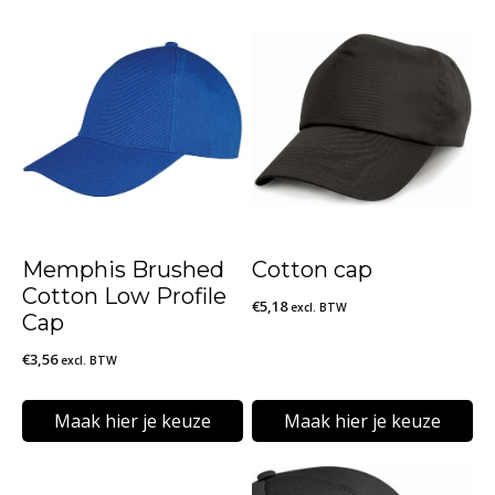
Memphis Brushed
Cotton cap
Cotton Low Profile
€
5,18
excl. BTW
Cap
€
3,56
excl. BTW
Maak hier je keuze
Maak hier je keuze
Dit
Dit
product
product