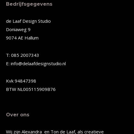
meerdere
meerdere
Bedrijfsgegevens
variaties.
variaties.
Deze
Deze
de Laaf Design Studio
Doniaweg 9
optie
optie
9074 AE Hallum
kan
kan
gekozen
gekozen
T: 085 2007343
worden
worden
E: info@delaafdesignstudio.nl
op
op
de
de
Kvk 94847398
productpagina
productpagina
BTW NL005115909B76
Over ons
Wij zijn Alexandra en Ton de Laaf, als creatieve