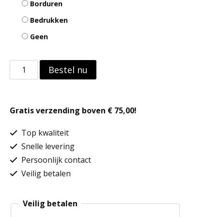
Borduren
Bedrukken
Geen
Racing
Bestel nu
-
Tweekleurige
Gratis verzending boven € 75,00!
pet
6
Top kwaliteit
Panelen
Snelle levering
Persoonlijk contact
aantal
Veilig betalen
Veilig betalen