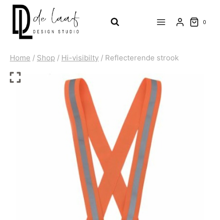
Doorgaan
naar
0
inhoud
Home
/
Shop
/
Hi-visibilty
/
Reflecterende strook