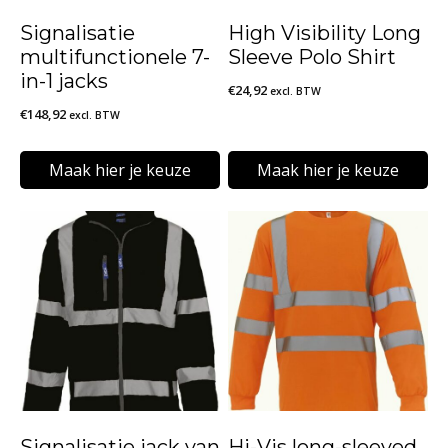
Signalisatie
High Visibility Long
multifunctionele 7-
Sleeve Polo Shirt
in-1 jacks
€
24,92
excl. BTW
€
148,92
excl. BTW
Maak hier je keuze
Maak hier je keuze
Dit
Dit
product
product
heeft
heeft
meerdere
meerdere
variaties.
variaties.
Deze
Deze
optie
optie
kan
kan
Signalisatie jack van
Hi-Vis long-sleeved