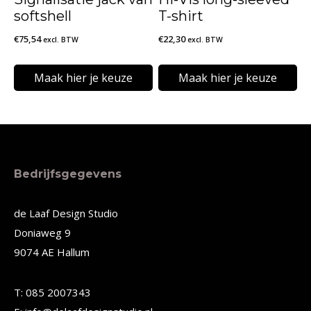
gekozen
gekozen
softshell
T-shirt
worden
worden
€
75,54
€
22,30
excl. BTW
excl. BTW
op
op
de
de
Maak hier je keuze
Maak hier je keuze
productpagina
productpagina
Dit
Dit
product
product
heeft
heeft
meerdere
meerdere
Bedrijfsgegevens
variaties.
variaties.
Deze
Deze
de Laaf Design Studio
Doniaweg 9
optie
optie
9074 AE Hallum
kan
kan
gekozen
gekozen
T: 085 2007343
worden
worden