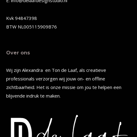
E: info@delaafdesignstudio.nl
op
op
de
de
Kvk 94847398
productpagina
productpagina
BTW NL005115909B76
Over ons
Wij zijn Alexandra en Ton de Laaf, als creatieve
professionals verzorgen wij jouw on- en offline
zichtbaarheid. Het is onze missie om jou te helpen een
blijvende indruk te maken.